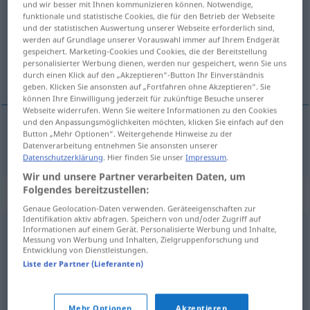
und wir besser mit Ihnen kommunizieren können. Notwendige,
funktionale und statistische Cookies, die für den Betrieb der Webseite
Übersicht aller Übersetzungen
und der statistischen Auswertung unserer Webseite erforderlich sind,
werden auf Grundlage unserer Vorauswahl immer auf Ihrem Endgerät
(Für mehr Details die Übersetzung anklicken/antippen)
gespeichert. Marketing-Cookies und Cookies, die der Bereitstellung
personalisierter Werbung dienen, werden nur gespeichert, wenn Sie uns
Bestseller
durch einen Klick auf den „Akzeptieren“-Button Ihr Einverständnis
geben. Klicken Sie ansonsten auf „Fortfahren ohne Akzeptieren“. Sie
können Ihre Einwilligung jederzeit für zukünftige Besuche unserer
Webseite widerrufen. Wenn Sie weitere Informationen zu den Cookies
und den Anpassungsmöglichkeiten möchten, klicken Sie einfach auf den
Button „Mehr Optionen“. Weitergehende Hinweise zu der
Bestseller
m
bestselger
Datenverarbeitung entnehmen Sie ansonsten unserer
Datenschutzerklärung
. Hier finden Sie unser
Impressum
.
Wir und unsere Partner verarbeiten Daten, um
Folgendes bereitzustellen:
Synonyme für "bestselger"
Genaue Geolocation-Daten verwenden. Geräteeigenschaften zur
Identifikation aktiv abfragen. Speichern von und/oder Zugriff auf
Informationen auf einem Gerät. Personalisierte Werbung und Inhalte,
Messung von Werbung und Inhalten, Zielgruppenforschung und
arbeid
,
bind
,
biografi
,
bok
,
eksemplar
,
hefte
,
katalog
,
Entwicklung von Dienstleistungen.
leksikon
,
pocketbok
,
roman
,
skrift
,
skuespill
,
særtrykk
,
Liste der Partner (Lieferanten)
tegneserie
,
trykksak
,
verk
Mehr Optionen
Akzeptieren