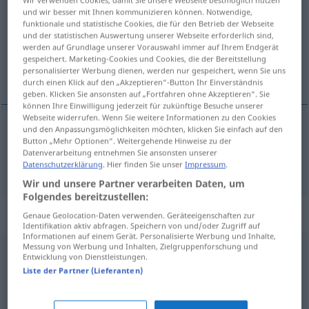
und wir besser mit Ihnen kommunizieren können. Notwendige,
funktionale und statistische Cookies, die für den Betrieb der Webseite
Übersicht aller Übersetzungen
und der statistischen Auswertung unserer Webseite erforderlich sind,
(Für mehr Details die Übersetzung anklicken/antippen)
werden auf Grundlage unserer Vorauswahl immer auf Ihrem Endgerät
gespeichert. Marketing-Cookies und Cookies, die der Bereitstellung
personalisierter Werbung dienen, werden nur gespeichert, wenn Sie uns
Hilfe
durch einen Klick auf den „Akzeptieren“-Button Ihr Einverständnis
geben. Klicken Sie ansonsten auf „Fortfahren ohne Akzeptieren“. Sie
können Ihre Einwilligung jederzeit für zukünftige Besuche unserer
Webseite widerrufen. Wenn Sie weitere Informationen zu den Cookies
und den Anpassungsmöglichkeiten möchten, klicken Sie einfach auf den
Button „Mehr Optionen“. Weitergehende Hinweise zu der
Hilfe
f
hjelp
Datenverarbeitung entnehmen Sie ansonsten unserer
Datenschutzerklärung
. Hier finden Sie unser
Impressum
.
Wir und unsere Partner verarbeiten Daten, um
Folgendes bereitzustellen:
Beispielsätze für "hjelp"
Genaue Geolocation-Daten verwenden. Geräteeigenschaften zur
Identifikation aktiv abfragen. Speichern von und/oder Zugriff auf
Informationen auf einem Gerät. Personalisierte Werbung und Inhalte,
Messung von Werbung und Inhalten, Zielgruppenforschung und
Entwicklung von Dienstleistungen.
ved
hjelp
av
Liste der Partner (Lieferanten)
mit
Hilfe
von, durch