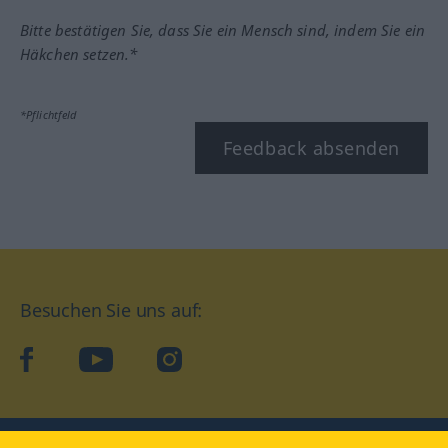
Bitte bestätigen Sie, dass Sie ein Mensch sind, indem Sie ein
Häkchen setzen.*
*Pflichtfeld
Feedback absenden
Besuchen Sie uns auf:
facebook
YouTube
Instagram