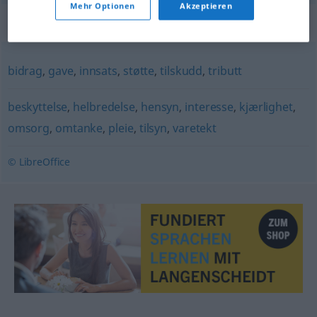
Mehr Optionen
Akzeptieren
Synonyme für "hjelp"
bidrag
,
gave
,
innsats
,
støtte
,
tilskudd
,
tributt
beskyttelse
,
helbredelse
,
hensyn
,
interesse
,
kjærlighet
,
omsorg
,
omtanke
,
pleie
,
tilsyn
,
varetekt
© LibreOffice