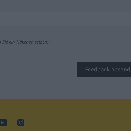
m Sie ein Häkchen setzen.*
Feedback absend
ook
YouTube
Instagram