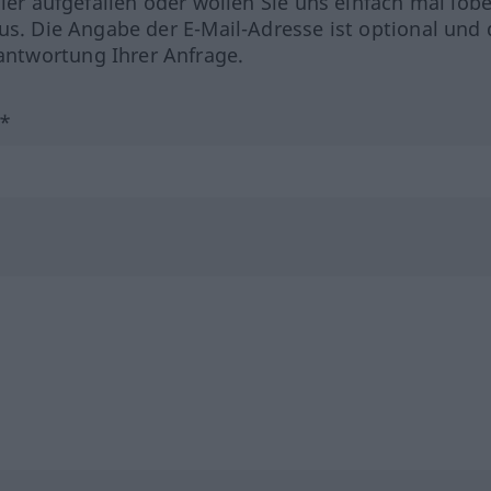
hler aufgefallen oder wollen Sie uns einfach mal lob
us. Die Angabe der E-Mail-Adresse ist optional und 
ntwortung Ihrer Anfrage.
?*