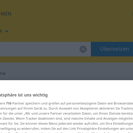
HMEN
h
Übersetzen
lse
ng für "beskyttelse"
atsphäre ist uns wichtig
sere
716
-Partner speichern und greifen auf personenbezogene Daten wie Browserdat
zung
Kennungen auf Ihrem Gerät zu. Durch Auswahl von Akzeptieren aktivieren Sie Trackin
n für die unter „Wir und unsere Partner verarbeiten Daten, um Ihnen Dienste bereitz
n Zwecke. Wenn Tracker deaktiviert sind, sind manche Inhalte und Anzeigen mögliche
evant für Sie. Sie können dieses Menü jederzeit wieder aufrufen, um Ihre Einstellung
inwilligung zu widerrufen, indem Sie auf den Link Privatsphäre-Einstellungen am unt