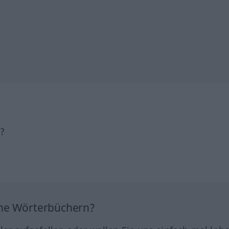
h?
ine Wörterbüchern?