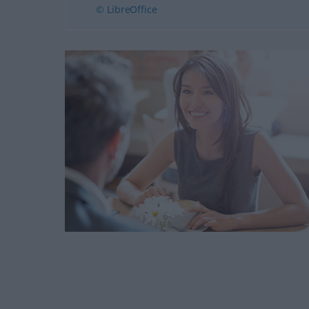
© LibreOffice