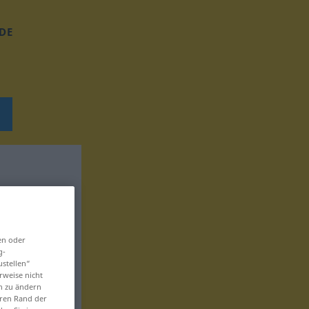
DE
en oder
g-
ustellen“
rweise nicht
en zu ändern
eren Rand der