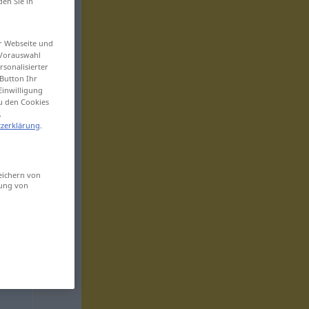
den Sie in
er Webseite und
 Vorauswahl
sonalisierter
Button Ihr
Einwilligung
zu den Cookies
.
zerklärung
.
eichern von
sung von