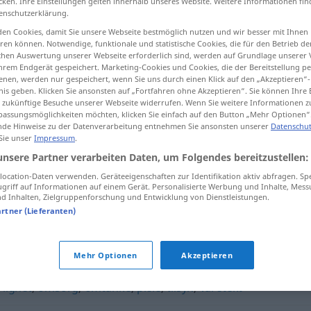
cken. Ihre Einstellungen gelten innerhalb unseres Website. Weitere Informationen fin
enschutzerklärung.
en Cookies, damit Sie unsere Webseite bestmöglich nutzen und wir besser mit Ihnen
en können. Notwendige, funktionale und statistische Cookies, die für den Betrieb d
ischen Auswertung unserer Webseite erforderlich sind, werden auf Grundlage unserer
tippen)
hrem Endgerät gespeichert. Marketing-Cookies und Cookies, die der Bereitstellung per
nen, werden nur gespeichert, wenn Sie uns durch einen Klick auf den „Akzeptieren“-
nis geben. Klicken Sie ansonsten auf „Fortfahren ohne Akzeptieren“. Sie können Ihre 
ür zukünftige Besuche unserer Webseite widerrufen. Wenn Sie weitere Informationen 
assungsmöglichkeiten möchten, klicken Sie einfach auf den Button „Mehr Optionen“
de Hinweise zu der Datenverarbeitung entnehmen Sie ansonsten unserer
Datenschut
 Sie unser
Impressum
.
beskyttelse
unsere Partner verarbeiten Daten, um Folgendes bereitzustellen:
ocation-Daten verwenden. Geräteeigenschaften zur Identifikation aktiv abfragen. Sp
griff auf Informationen auf einem Gerät. Personalisierte Werbung und Inhalte, Mes
 Inhalten, Zielgruppenforschung und Entwicklung von Dienstleistungen.
"
artner (Lieferanten)
sikkerhet
,
skjul
,
vern
Mehr Optionen
Akzeptieren
rlighet
,
omsorg
,
omtanke
,
pleie
,
tilsyn
,
varetekt