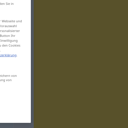
den Sie in
er Webseite und
 Vorauswahl
sonalisierter
Button Ihr
Einwilligung
zu den Cookies
.
zerklärung
.
eichern von
sung von