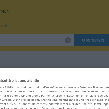
HMEN
h
Übersetzen
ung für "granske"
atsphäre ist uns wichtig
g
sere
716
-Partner speichern und greifen auf personenbezogene Daten wie Browserdat
Kennungen auf Ihrem Gerät zu. Durch Auswahl von Akzeptieren aktivieren Sie Trackin
n für die unter „Wir und unsere Partner verarbeiten Daten, um Ihnen Dienste bereitz
n Zwecke. Wenn Tracker deaktiviert sind, sind manche Inhalte und Anzeigen mögliche
evant für Sie. Sie können dieses Menü jederzeit wieder aufrufen, um Ihre Einstellung
inwilligung zu widerrufen, indem Sie auf den Link Privatsphäre-Einstellungen am unt