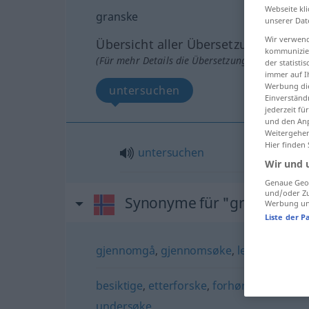
Webseite kli
granske
unserer Dat
Wir verwend
Übersicht aller Übersetzungen
kommunizier
(Für mehr Details die Übersetzung anklicken/an
der statist
immer auf I
Werbung die
untersuchen
Einverständ
jederzeit f
und den Anp
Weitergehen
Hier finden
untersuchen
Wir und 
Genaue Geol
und/oder Zu
Synonyme für "granske"
Werbung und
Liste der P
gjennomgå
,
gjennomsøke
,
lete
,
ransake
,
besiktige
,
etterforske
,
forhøre
,
justere
,
k
undersøke