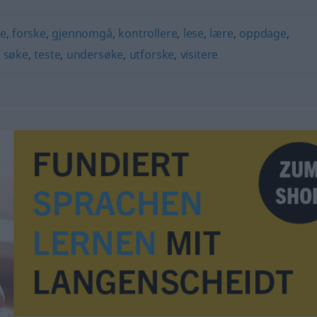
ke
,
forske
,
gjennomgå
,
kontrollere
,
lese
,
lære
,
oppdage
,
,
søke
,
teste
,
undersøke
,
utforske
,
visitere