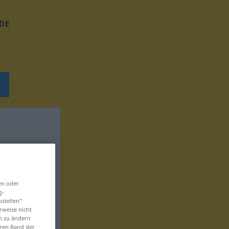
DE
en oder
g-
ustellen“
rweise nicht
en zu ändern
eren Rand der