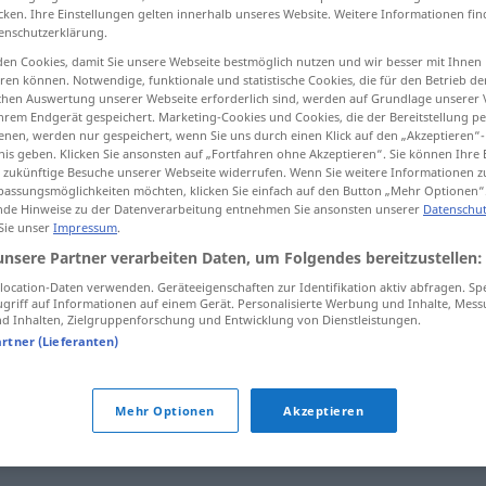
cken. Ihre Einstellungen gelten innerhalb unseres Website. Weitere Informationen fin
enschutzerklärung.
en Cookies, damit Sie unsere Webseite bestmöglich nutzen und wir besser mit Ihnen
en können. Notwendige, funktionale und statistische Cookies, die für den Betrieb d
tippen)
ischen Auswertung unserer Webseite erforderlich sind, werden auf Grundlage unserer
hrem Endgerät gespeichert. Marketing-Cookies und Cookies, die der Bereitstellung per
nen, werden nur gespeichert, wenn Sie uns durch einen Klick auf den „Akzeptieren“-
nis geben. Klicken Sie ansonsten auf „Fortfahren ohne Akzeptieren“. Sie können Ihre 
ür zukünftige Besuche unserer Webseite widerrufen. Wenn Sie weitere Informationen 
assungsmöglichkeiten möchten, klicken Sie einfach auf den Button „Mehr Optionen“
de Hinweise zu der Datenverarbeitung entnehmen Sie ansonsten unserer
Datenschut
 Sie unser
Impressum
.
granske
unsere Partner verarbeiten Daten, um Folgendes bereitzustellen:
ocation-Daten verwenden. Geräteeigenschaften zur Identifikation aktiv abfragen. Sp
griff auf Informationen auf einem Gerät. Personalisierte Werbung und Inhalte, Mes
 Inhalten, Zielgruppenforschung und Entwicklung von Dienstleistungen.
artner (Lieferanten)
sjekke
,
søke
,
undersøke
,
utforske
,
visitere
Mehr Optionen
Akzeptieren
ontrollere
,
overvåke
,
prøve
,
påse
,
rette
,
sensurere
,
sjekke
,