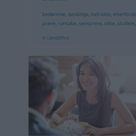
bedømme
,
besiktige
,
betrakte
,
etterfors
prøve
,
ransake
,
sensurere
,
sikte
,
studere
© LibreOffice