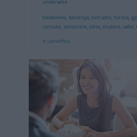
undersøke
bedømme
,
besiktige
,
betrakte
,
forske
,
gj
ransake
,
sensurere
,
sikte
,
studere
,
søke
,
© LibreOffice