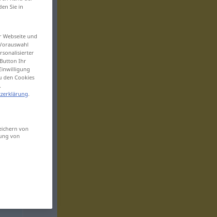
den Sie in
er Webseite und
 Vorauswahl
sonalisierter
Button Ihr
Einwilligung
zu den Cookies
.
zerklärung
.
eichern von
sung von