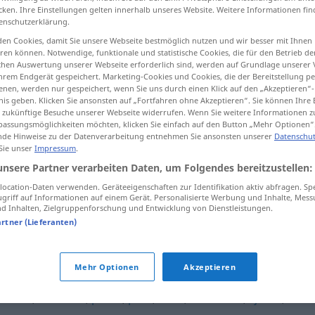
cken. Ihre Einstellungen gelten innerhalb unseres Website. Weitere Informationen fin
enschutzerklärung.
en Cookies, damit Sie unsere Webseite bestmöglich nutzen und wir besser mit Ihnen
en können. Notwendige, funktionale und statistische Cookies, die für den Betrieb d
tippen)
ischen Auswertung unserer Webseite erforderlich sind, werden auf Grundlage unserer
hrem Endgerät gespeichert. Marketing-Cookies und Cookies, die der Bereitstellung per
nen, werden nur gespeichert, wenn Sie uns durch einen Klick auf den „Akzeptieren“-
nis geben. Klicken Sie ansonsten auf „Fortfahren ohne Akzeptieren“. Sie können Ihre 
ür zukünftige Besuche unserer Webseite widerrufen. Wenn Sie weitere Informationen 
assungsmöglichkeiten möchten, klicken Sie einfach auf den Button „Mehr Optionen“
de Hinweise zu der Datenverarbeitung entnehmen Sie ansonsten unserer
Datenschut
 Sie unser
Impressum
.
etterforske
unsere Partner verarbeiten Daten, um Folgendes bereitzustellen:
ocation-Daten verwenden. Geräteeigenschaften zur Identifikation aktiv abfragen. Sp
etterforske
griff auf Informationen auf einem Gerät. Personalisierte Werbung und Inhalte, Mes
 Inhalten, Zielgruppenforschung und Entwicklung von Dienstleistungen.
artner (Lieferanten)
"
Mehr Optionen
Akzeptieren
rollere
,
overvåke
,
prøve
,
påse
,
rette
,
sensurere
,
sjekke
,