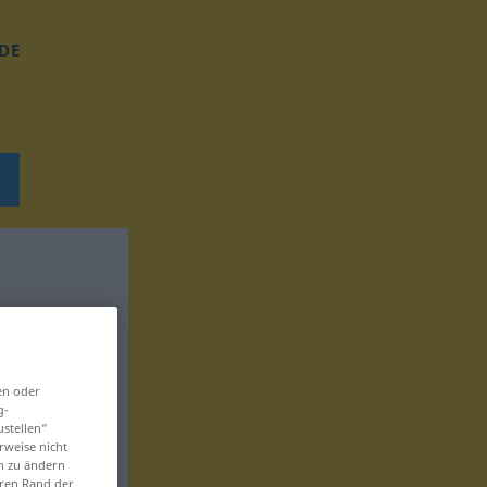
DE
en oder
g-
ustellen“
rweise nicht
en zu ändern
eren Rand der