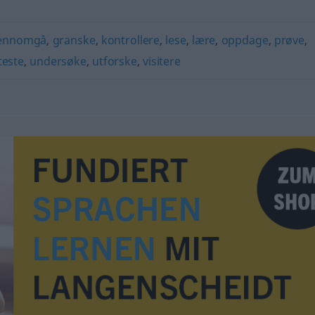
ennomgå
,
granske
,
kontrollere
,
lese
,
lære
,
oppdage
,
prøve
,
teste
,
undersøke
,
utforske
,
visitere