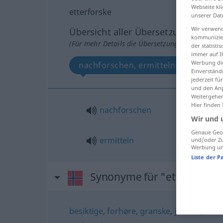
Webseite kli
etterforske
unserer Dat
Wir verwend
Übersicht aller Übersetzungen
kommunizier
(Für mehr Details die Übersetzung anklicken/an
der statist
immer auf I
Werbung die
nachforschen, ermitteln
Einverständ
jederzeit f
und den Anp
Weitergehen
Hier finden
nachforschen
Wir und 
Genaue Geol
ermitteln
und/oder Zu
Werbung und
Liste der P
Synonyme für "etterforske
besiktige
,
forhøre
,
granske
,
justere
,
kont