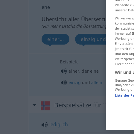
Webseite kli
ene
unserer Dat
Übersicht aller Übersetzungen
Wir verwend
kommunizier
(Für mehr Details die Übersetzung anklicken/an
der statist
immer auf I
einer...
einzig und allein...
Werbung die
Einverständ
jederzeit f
und den Anp
Weitergehen
Beispiele
Hier finden
einer, der eine
Wir und 
Genaue Geol
einzig
und
allein
und/oder Zu
Werbung und
Liste der P
Beispielsätze für "ene"
lediglich