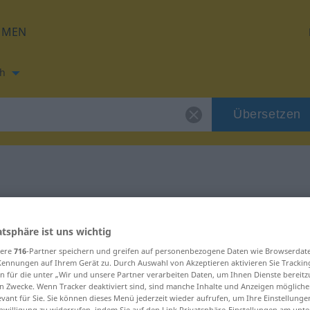
HMEN
h
Übersetzen
ung für "ene"
atsphäre ist uns wichtig
sere
716
-Partner speichern und greifen auf personenbezogene Daten wie Browserdat
Kennungen auf Ihrem Gerät zu. Durch Auswahl von Akzeptieren aktivieren Sie Trackin
n für die unter „Wir und unsere Partner verarbeiten Daten, um Ihnen Dienste bereitz
n Zwecke. Wenn Tracker deaktiviert sind, sind manche Inhalte und Anzeigen mögliche
evant für Sie. Sie können dieses Menü jederzeit wieder aufrufen, um Ihre Einstellung
inwilligung zu widerrufen, indem Sie auf den Link Privatsphäre-Einstellungen am unt