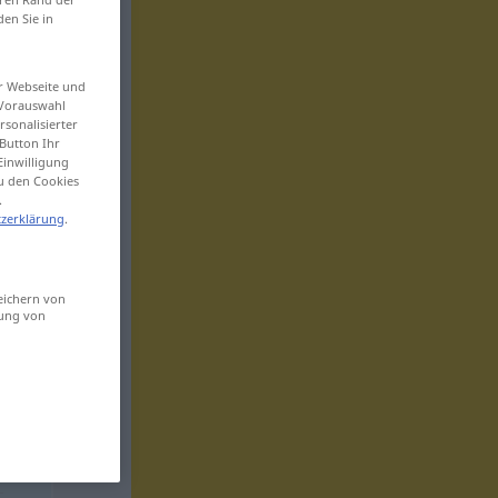
den Sie in
er Webseite und
 Vorauswahl
sonalisierter
Button Ihr
Einwilligung
zu den Cookies
.
zerklärung
.
eichern von
sung von