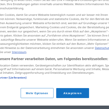
cken. Ihre Einstellungen gelten innerhalb unseres Website. Weitere Informationen fin
enschutzerklärung.
en Cookies, damit Sie unsere Webseite bestmöglich nutzen und wir besser mit Ihnen
en können. Notwendige, funktionale und statistische Cookies, die für den Betrieb d
tippen)
ischen Auswertung unserer Webseite erforderlich sind, werden auf Grundlage unserer
hrem Endgerät gespeichert. Marketing-Cookies und Cookies, die der Bereitstellung per
nen, werden nur gespeichert, wenn Sie uns durch einen Klick auf den „Akzeptieren“-
nis geben. Klicken Sie ansonsten auf „Fortfahren ohne Akzeptieren“. Sie können Ihre 
ür zukünftige Besuche unserer Webseite widerrufen. Wenn Sie weitere Informationen 
assungsmöglichkeiten möchten, klicken Sie einfach auf den Button „Mehr Optionen“
de Hinweise zu der Datenverarbeitung entnehmen Sie ansonsten unserer
Datenschut
 Sie unser
Impressum
.
den
ene
unsere Partner verarbeiten Daten, um Folgendes bereitzustellen:
ocation-Daten verwenden. Geräteeigenschaften zur Identifikation aktiv abfragen. Sp
ene
og
alene
griff auf Informationen auf einem Gerät. Personalisierte Werbung und Inhalte, Mes
 Inhalten, Zielgruppenforschung und Entwicklung von Dienstleistungen.
artner (Lieferanten)
Mehr Optionen
Akzeptieren
ene
og
alene