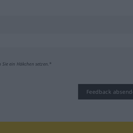
m Sie ein Häkchen setzen.*
Feedback absend