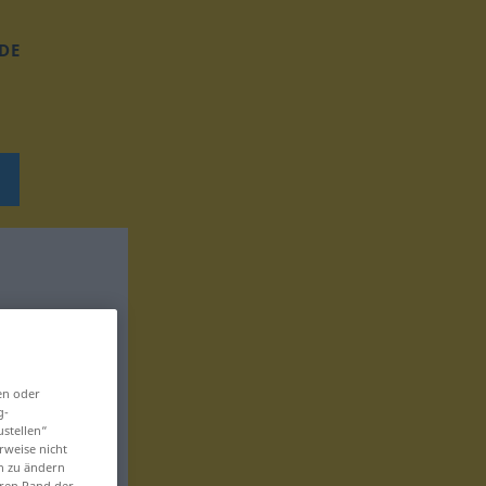
DE
en oder
g-
ustellen“
rweise nicht
en zu ändern
eren Rand der