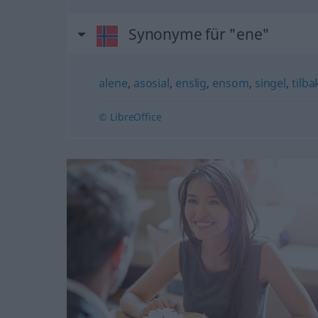
Synonyme für "ene"
alene
,
asosial
,
enslig
,
ensom
,
singel
,
tilb
© LibreOffice