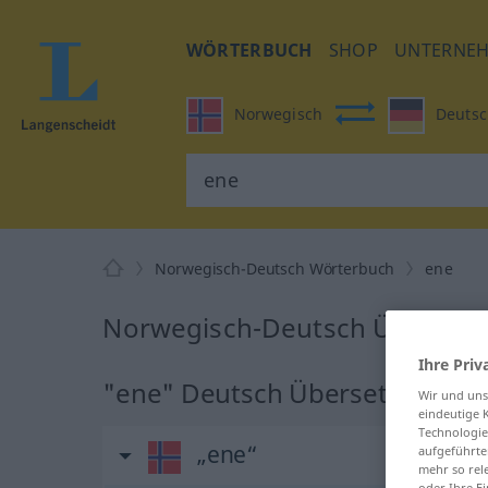
WÖRTERBUCH
SHOP
UNTERNE
Norwegisch
Deutsc
Norwegisch-Deutsch Wörterbuch
ene
Norwegisch-Deutsch Übersetz
Ihre Priv
"ene" Deutsch Übersetzung
Wir und un
eindeutige 
Technologie
„ene“
aufgeführte
mehr so rel
oder Ihre E