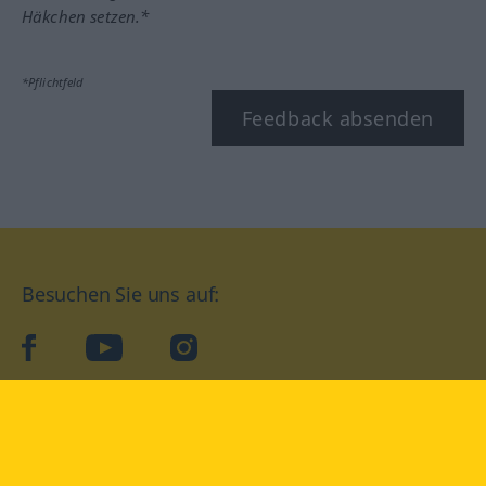
Häkchen setzen.*
*Pflichtfeld
Feedback absenden
Besuchen Sie uns auf:
facebook
YouTube
Instagram
Langenscheidt