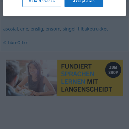
Mehr Optionen
Akzeptieren
Synonyme für "alene"
asosial
,
ene
,
enslig
,
ensom
,
singel
,
tilbaketrukket
© LibreOffice