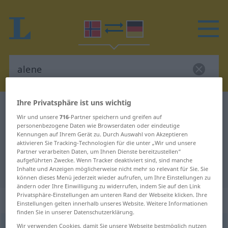
Ihre Privatsphäre ist uns wichtig
Norwegisch-Deutsch Wörterbuch
alene
Wir und unsere
716
-Partner speichern und greifen auf
Norwegisch-Deutsch Übersetzung
personenbezogene Daten wie Browserdaten oder eindeutige
Kennungen auf Ihrem Gerät zu. Durch Auswahl von Akzeptieren
für "alene"
aktivieren Sie Tracking-Technologien für die unter „Wir und unsere
Partner verarbeiten Daten, um Ihnen Dienste bereitzustellen“
aufgeführten Zwecke. Wenn Tracker deaktiviert sind, sind manche
"alene" Deutsch Übersetzung
Inhalte und Anzeigen möglicherweise nicht mehr so relevant für Sie. Sie
können dieses Menü jederzeit wieder aufrufen, um Ihre Einstellungen zu
ändern oder Ihre Einwilligung zu widerrufen, indem Sie auf den Link
Privatsphäre-Einstellungen am unteren Rand der Webseite klicken. Ihre
„alene“
Einstellungen gelten innerhalb unseres Website. Weitere Informationen
finden Sie in unserer Datenschutzerklärung.
alene
Wir verwenden Cookies, damit Sie unsere Webseite bestmöglich nutzen