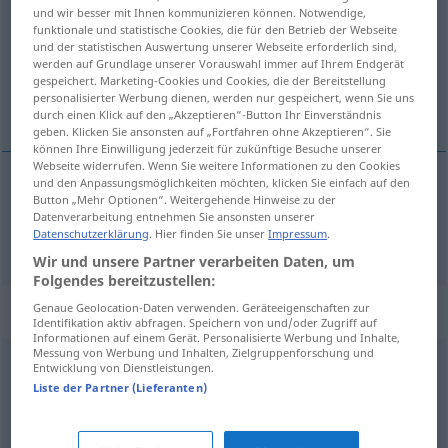
und wir besser mit Ihnen kommunizieren können. Notwendige,
funktionale und statistische Cookies, die für den Betrieb der Webseite
Übersicht aller Übersetzungen
und der statistischen Auswertung unserer Webseite erforderlich sind,
(Für mehr Details die Übersetzung anklicken/antippen)
werden auf Grundlage unserer Vorauswahl immer auf Ihrem Endgerät
gespeichert. Marketing-Cookies und Cookies, die der Bereitstellung
personalisierter Werbung dienen, werden nur gespeichert, wenn Sie uns
allein
durch einen Klick auf den „Akzeptieren“-Button Ihr Einverständnis
geben. Klicken Sie ansonsten auf „Fortfahren ohne Akzeptieren“. Sie
können Ihre Einwilligung jederzeit für zukünftige Besuche unserer
Webseite widerrufen. Wenn Sie weitere Informationen zu den Cookies
und den Anpassungsmöglichkeiten möchten, klicken Sie einfach auf den
Button „Mehr Optionen“. Weitergehende Hinweise zu der
allein
alene
Datenverarbeitung entnehmen Sie ansonsten unserer
Datenschutzerklärung
. Hier finden Sie unser
Impressum
.
Wir und unsere Partner verarbeiten Daten, um
Folgendes bereitzustellen:
Beispielsätze für "alene"
Genaue Geolocation-Daten verwenden. Geräteeigenschaften zur
Identifikation aktiv abfragen. Speichern von und/oder Zugriff auf
Informationen auf einem Gerät. Personalisierte Werbung und Inhalte,
Messung von Werbung und Inhalten, Zielgruppenforschung und
Entwicklung von Dienstleistungen.
ene
og
alene
Liste der Partner (Lieferanten)
einzig
und
allein