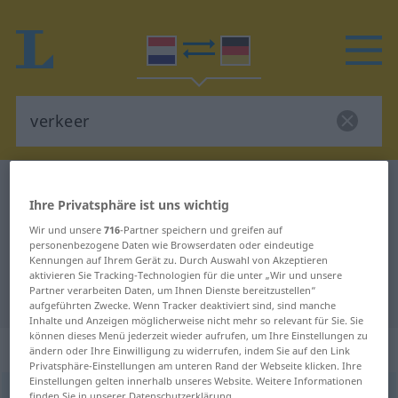
Niederländisch-Deutsch Wörterbuch
verkeer
Ihre Privatsphäre ist uns wichtig
Niederländisch-Deutsch
Wir und unsere
716
-Partner speichern und greifen auf
Übersetzung für "verkeer"
personenbezogene Daten wie Browserdaten oder eindeutige
Kennungen auf Ihrem Gerät zu. Durch Auswahl von Akzeptieren
aktivieren Sie Tracking-Technologien für die unter „Wir und unsere
Partner verarbeiten Daten, um Ihnen Dienste bereitzustellen“
"verkeer" Deutsch Übersetzung
aufgeführten Zwecke. Wenn Tracker deaktiviert sind, sind manche
Inhalte und Anzeigen möglicherweise nicht mehr so relevant für Sie. Sie
können dieses Menü jederzeit wieder aufrufen, um Ihre Einstellungen zu
„verkeer“
: onzijdig
ändern oder Ihre Einwilligung zu widerrufen, indem Sie auf den Link
Privatsphäre-Einstellungen am unteren Rand der Webseite klicken. Ihre
Einstellungen gelten innerhalb unseres Website. Weitere Informationen
verkeer
n
finden Sie in unserer Datenschutzerklärung.