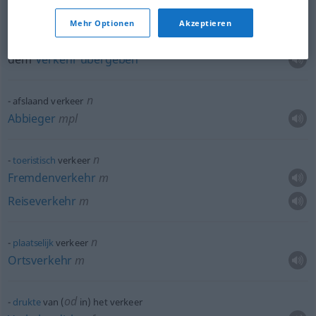
Durchgangsverkehr
m
Mehr Optionen
Akzeptieren
voor het verkeer
openstellen
dem
Verkehr
übergeben
n
afslaand verkeer
Abbieger
mpl
n
toeristisch
verkeer
Fremdenverkehr
m
Reiseverkehr
m
n
plaatselijk
verkeer
Ortsverkehr
m
od
drukte
van (
in) het verkeer