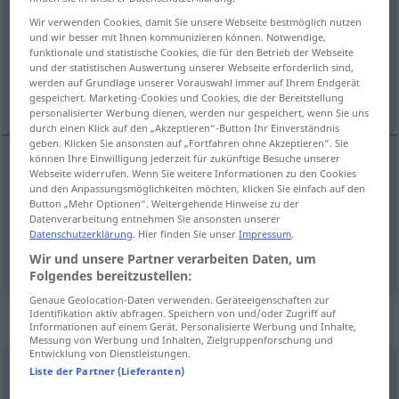
Wir verwenden Cookies, damit Sie unsere Webseite bestmöglich nutzen
Übersicht aller Übersetzungen
und wir besser mit Ihnen kommunizieren können. Notwendige,
funktionale und statistische Cookies, die für den Betrieb der Webseite
(Für mehr Details die Übersetzung anklicken/antippen)
und der statistischen Auswertung unserer Webseite erforderlich sind,
werden auf Grundlage unserer Vorauswahl immer auf Ihrem Endgerät
Verkehr, Umgang
gespeichert. Marketing-Cookies und Cookies, die der Bereitstellung
personalisierter Werbung dienen, werden nur gespeichert, wenn Sie uns
durch einen Klick auf den „Akzeptieren“-Button Ihr Einverständnis
geben. Klicken Sie ansonsten auf „Fortfahren ohne Akzeptieren“. Sie
können Ihre Einwilligung jederzeit für zukünftige Besuche unserer
Webseite widerrufen. Wenn Sie weitere Informationen zu den Cookies
Verkehr
m
verkeer
und den Anpassungsmöglichkeiten möchten, klicken Sie einfach auf den
Button „Mehr Optionen“. Weitergehende Hinweise zu der
Datenverarbeitung entnehmen Sie ansonsten unserer
Umgang
m
mit Person
besonders
verkeer
Datenschutzerklärung
. Hier finden Sie unser
Impressum
.
Wir und unsere Partner verarbeiten Daten, um
Folgendes bereitzustellen:
Genaue Geolocation-Daten verwenden. Geräteeigenschaften zur
Identifikation aktiv abfragen. Speichern von und/oder Zugriff auf
Beispielsätze für "verkeer"
Informationen auf einem Gerät. Personalisierte Werbung und Inhalte,
Messung von Werbung und Inhalten, Zielgruppenforschung und
Entwicklung von Dienstleistungen.
Liste der Partner (Lieferanten)
n
doorgaand
verkeer