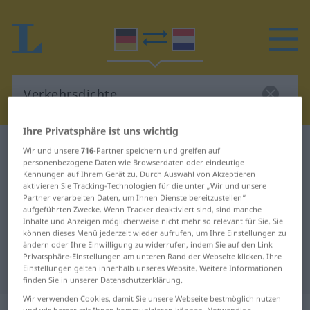
Ihre Privatsphäre ist uns wichtig
Deutsch-Niederländisch Wörterbuch
Wir und unsere
716
-Partner speichern und greifen auf
Verkehrsdichte
personenbezogene Daten wie Browserdaten oder eindeutige
Kennungen auf Ihrem Gerät zu. Durch Auswahl von Akzeptieren
Deutsch-Niederländisch
aktivieren Sie Tracking-Technologien für die unter „Wir und unsere
Partner verarbeiten Daten, um Ihnen Dienste bereitzustellen“
Übersetzung für "Verkehrsdichte"
aufgeführten Zwecke. Wenn Tracker deaktiviert sind, sind manche
Inhalte und Anzeigen möglicherweise nicht mehr so relevant für Sie. Sie
können dieses Menü jederzeit wieder aufrufen, um Ihre Einstellungen zu
ändern oder Ihre Einwilligung zu widerrufen, indem Sie auf den Link
"Verkehrsdichte" Niederländisch
Privatsphäre-Einstellungen am unteren Rand der Webseite klicken. Ihre
Übersetzung
Einstellungen gelten innerhalb unseres Website. Weitere Informationen
finden Sie in unserer Datenschutzerklärung.
Wir verwenden Cookies, damit Sie unsere Webseite bestmöglich nutzen
und wir besser mit Ihnen kommunizieren können. Notwendige,