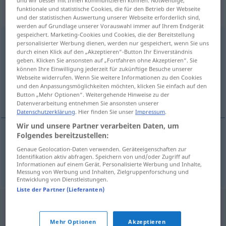
„Verkehrsdichte“
: Femininum,
funktionale und statistische Cookies, die für den Betrieb der Webseite
weiblich
und der statistischen Auswertung unserer Webseite erforderlich sind,
werden auf Grundlage unserer Vorauswahl immer auf Ihrem Endgerät
gespeichert. Marketing-Cookies und Cookies, die der Bereitstellung
Verkehrsdichte
f
personalisierter Werbung dienen, werden nur gespeichert, wenn Sie uns
durch einen Klick auf den „Akzeptieren“-Button Ihr Einverständnis
Übersicht aller Übersetzungen
geben. Klicken Sie ansonsten auf „Fortfahren ohne Akzeptieren“. Sie
können Ihre Einwilligung jederzeit für zukünftige Besuche unserer
(Für mehr Details die Übersetzung anklicken/antippen)
Webseite widerrufen. Wenn Sie weitere Informationen zu den Cookies
und den Anpassungsmöglichkeiten möchten, klicken Sie einfach auf den
verkeersdrukte, verkeersdichtheid
Button „Mehr Optionen“. Weitergehende Hinweise zu der
Datenverarbeitung entnehmen Sie ansonsten unserer
Datenschutzerklärung
. Hier finden Sie unser
Impressum
.
Wir und unsere Partner verarbeiten Daten, um
Folgendes bereitzustellen:
verkeersdrukte
,
verkeersdichtheid
Genaue Geolocation-Daten verwenden. Geräteeigenschaften zur
Identifikation aktiv abfragen. Speichern von und/oder Zugriff auf
Verkehrsdichte
Informationen auf einem Gerät. Personalisierte Werbung und Inhalte,
Messung von Werbung und Inhalten, Zielgruppenforschung und
Entwicklung von Dienstleistungen.
Liste der Partner (Lieferanten)
Mehr Optionen
Akzeptieren