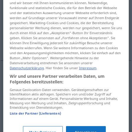
und wir besser mit Ihnen kommunizieren können. Notwendige,
funktionale und statistische Cookies, die für den Betrieb der Webseite
Übersicht aller Übersetzungen
und der statistischen Auswertung unserer Webseite erforderlich sind,
(Für mehr Details die Übersetzung anklicken/antippen)
werden auf Grundlage unserer Vorauswahl immer auf Ihrem Endgerät
gespeichert. Marketing-Cookies und Cookies, die der Bereitstellung
personalisierter Werbung dienen, werden nur gespeichert, wenn Sie uns
sich vertiefen
versinken in
durch einen Klick auf den „Akzeptieren“-Button Ihr Einverständnis
geben. Klicken Sie ansonsten auf „Fortfahren ohne Akzeptieren“. Sie
können Ihre Einwilligung jederzeit für zukünftige Besuche unserer
versunken sein in
Webseite widerrufen. Wenn Sie weitere Informationen zu den Cookies
und den Anpassungsmöglichkeiten möchten, klicken Sie einfach auf den
Button „Mehr Optionen“. Weitergehende Hinweise zu der
Datenverarbeitung entnehmen Sie ansonsten unserer
Datenschutzerklärung
. Hier finden Sie unser
Impressum
.
Beispiele
Wir und unsere Partner verarbeiten Daten, um
a.
(zich) verdiepen
Folgendes bereitzustellen:
FIG
Genaue Geolocation-Daten verwenden. Geräteeigenschaften zur
a.
(sich)
vertiefen
FIG
Identifikation aktiv abfragen. Speichern von und/oder Zugriff auf
Informationen auf einem Gerät. Personalisierte Werbung und Inhalte,
Messung von Werbung und Inhalten, Zielgruppenforschung und
Entwicklung von Dienstleistungen.
verdiept
raken
in
FIG
Liste der Partner (Lieferanten)
versinken
in
FIG
(
AKK
)