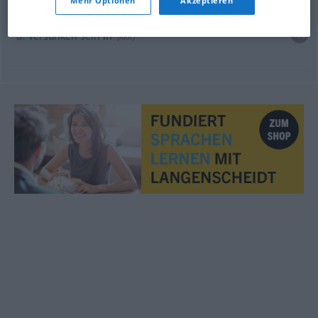
Mehr Optionen
Akzeptieren
verdiept zijn in
a.
versunken
sein
in
(
AKK
)