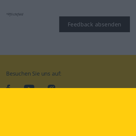
*Pflichtfeld
Feedback absenden
Besuchen Sie uns auf:
facebook
YouTube
Instagram
Langenscheidt