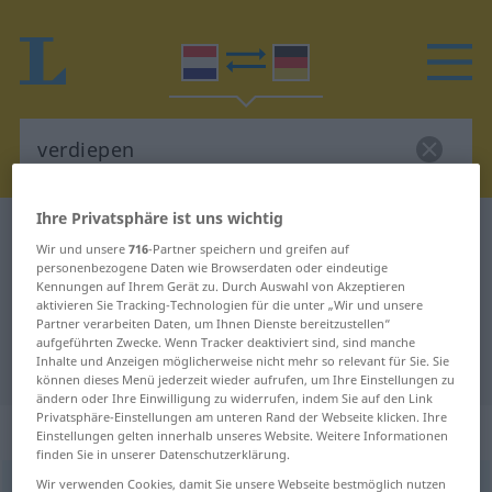
Ihre Privatsphäre ist uns wichtig
Niederländisch-Deutsch Wörterbuch
verdiepen
Wir und unsere
716
-Partner speichern und greifen auf
Niederländisch-Deutsch
personenbezogene Daten wie Browserdaten oder eindeutige
Kennungen auf Ihrem Gerät zu. Durch Auswahl von Akzeptieren
Übersetzung für "verdiepen"
aktivieren Sie Tracking-Technologien für die unter „Wir und unsere
Partner verarbeiten Daten, um Ihnen Dienste bereitzustellen“
aufgeführten Zwecke. Wenn Tracker deaktiviert sind, sind manche
Inhalte und Anzeigen möglicherweise nicht mehr so relevant für Sie. Sie
"verdiepen" Deutsch Übersetzung
können dieses Menü jederzeit wieder aufrufen, um Ihre Einstellungen zu
ändern oder Ihre Einwilligung zu widerrufen, indem Sie auf den Link
Privatsphäre-Einstellungen am unteren Rand der Webseite klicken. Ihre
„verdiepen“
: werkwoord
Einstellungen gelten innerhalb unseres Website. Weitere Informationen
finden Sie in unserer Datenschutzerklärung.
Wir verwenden Cookies, damit Sie unsere Webseite bestmöglich nutzen
verdiepen
v
<
verdiepen
>