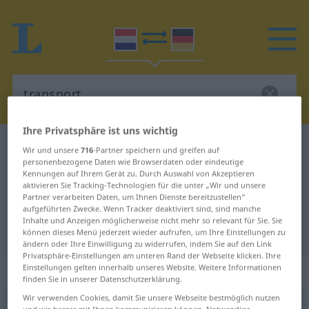
Ihre Privatsphäre ist uns wichtig
Niederländisch-Deutsch Wörterbuch
transport
Wir und unsere
716
-Partner speichern und greifen auf
personenbezogene Daten wie Browserdaten oder eindeutige
Niederländisch-Deutsch
Kennungen auf Ihrem Gerät zu. Durch Auswahl von Akzeptieren
aktivieren Sie Tracking-Technologien für die unter „Wir und unsere
Übersetzung für "transport"
Partner verarbeiten Daten, um Ihnen Dienste bereitzustellen“
aufgeführten Zwecke. Wenn Tracker deaktiviert sind, sind manche
Inhalte und Anzeigen möglicherweise nicht mehr so relevant für Sie. Sie
"transport" Deutsch Übersetzung
können dieses Menü jederzeit wieder aufrufen, um Ihre Einstellungen zu
ändern oder Ihre Einwilligung zu widerrufen, indem Sie auf den Link
Privatsphäre-Einstellungen am unteren Rand der Webseite klicken. Ihre
„transport“
: onzijdig
Einstellungen gelten innerhalb unseres Website. Weitere Informationen
finden Sie in unserer Datenschutzerklärung.
Wir verwenden Cookies, damit Sie unsere Webseite bestmöglich nutzen
transport
n