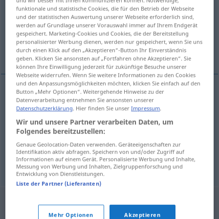
und wir besser mit Ihnen kommunizieren können. Notwendige,
funktionale und statistische Cookies, die für den Betrieb der Webseite
Übersicht aller Übersetzungen
und der statistischen Auswertung unserer Webseite erforderlich sind,
werden auf Grundlage unserer Vorauswahl immer auf Ihrem Endgerät
(Für mehr Details die Übersetzung anklicken/antippen)
gespeichert. Marketing-Cookies und Cookies, die der Bereitstellung
personalisierter Werbung dienen, werden nur gespeichert, wenn Sie uns
Transport, Übertragung, Beförderung
durch einen Klick auf den „Akzeptieren“-Button Ihr Einverständnis
geben. Klicken Sie ansonsten auf „Fortfahren ohne Akzeptieren“. Sie
können Ihre Einwilligung jederzeit für zukünftige Besuche unserer
Webseite widerrufen. Wenn Sie weitere Informationen zu den Cookies
und den Anpassungsmöglichkeiten möchten, klicken Sie einfach auf den
Button „Mehr Optionen“. Weitergehende Hinweise zu der
Datenverarbeitung entnehmen Sie ansonsten unserer
Transport
m
transport
Datenschutzerklärung
. Hier finden Sie unser
Impressum
.
Wir und unsere Partner verarbeiten Daten, um
Beförderung
f
transport
Folgendes bereitzustellen:
Genaue Geolocation-Daten verwenden. Geräteeigenschaften zur
Übertrag(ung)
m(f)
transport
WIRTSCH
Identifikation aktiv abfragen. Speichern von und/oder Zugriff auf
Informationen auf einem Gerät. Personalisierte Werbung und Inhalte,
Messung von Werbung und Inhalten, Zielgruppenforschung und
Entwicklung von Dienstleistungen.
Liste der Partner (Lieferanten)
Mehr Optionen
Akzeptieren