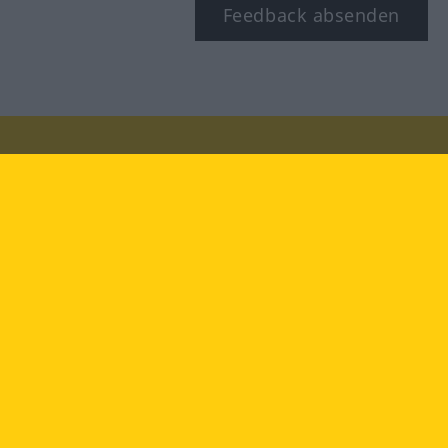
Feedback absenden
Besuchen Sie uns auf:
facebook
YouTube
Instagram
Langenscheidt
NUTZUNGSBEDINGUNGEN
DATENSCHUTZBESTIMMUNGEN