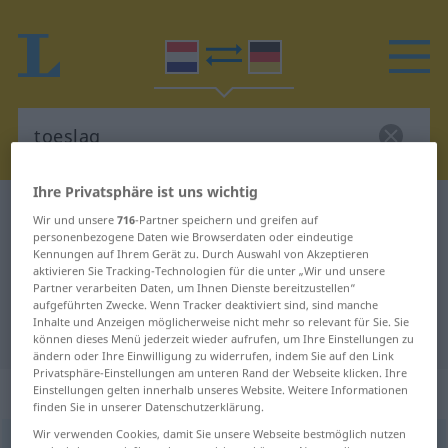
Ihre Privatsphäre ist uns wichtig
Niederländisch-Deutsch Wörterbuch
toeslag
Wir und unsere
716
-Partner speichern und greifen auf
personenbezogene Daten wie Browserdaten oder eindeutige
Niederländisch-Deutsch
Kennungen auf Ihrem Gerät zu. Durch Auswahl von Akzeptieren
Übersetzung für "toeslag"
aktivieren Sie Tracking-Technologien für die unter „Wir und unsere
Partner verarbeiten Daten, um Ihnen Dienste bereitzustellen“
aufgeführten Zwecke. Wenn Tracker deaktiviert sind, sind manche
Inhalte und Anzeigen möglicherweise nicht mehr so relevant für Sie. Sie
"toeslag" Deutsch Übersetzung
können dieses Menü jederzeit wieder aufrufen, um Ihre Einstellungen zu
ändern oder Ihre Einwilligung zu widerrufen, indem Sie auf den Link
Privatsphäre-Einstellungen am unteren Rand der Webseite klicken. Ihre
„toeslag“
: zelfstandig naamwoord
Einstellungen gelten innerhalb unseres Website. Weitere Informationen
finden Sie in unserer Datenschutzerklärung.
Wir verwenden Cookies, damit Sie unsere Webseite bestmöglich nutzen
toeslag
[ˈ-slɑx]
subst