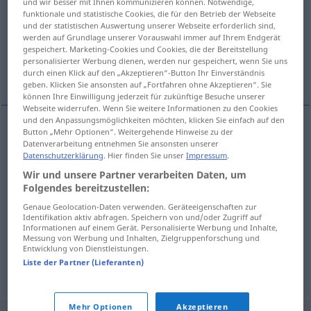
und wir besser mit Ihnen kommunizieren können. Notwendige,
funktionale und statistische Cookies, die für den Betrieb der Webseite
Übersicht aller Übersetzungen
und der statistischen Auswertung unserer Webseite erforderlich sind,
werden auf Grundlage unserer Vorauswahl immer auf Ihrem Endgerät
(Für mehr Details die Übersetzung anklicken/antippen)
gespeichert. Marketing-Cookies und Cookies, die der Bereitstellung
personalisierter Werbung dienen, werden nur gespeichert, wenn Sie uns
Zuschlag, Zulage, Aufpreis, Mehrpreis
durch einen Klick auf den „Akzeptieren“-Button Ihr Einverständnis
geben. Klicken Sie ansonsten auf „Fortfahren ohne Akzeptieren“. Sie
können Ihre Einwilligung jederzeit für zukünftige Besuche unserer
Webseite widerrufen. Wenn Sie weitere Informationen zu den Cookies
und den Anpassungsmöglichkeiten möchten, klicken Sie einfach auf den
Button „Mehr Optionen“. Weitergehende Hinweise zu der
Zuschlag
m
toeslag
Datenverarbeitung entnehmen Sie ansonsten unserer
Datenschutzerklärung
. Hier finden Sie unser
Impressum
.
Wir und unsere Partner verarbeiten Daten, um
Aufpreis
m
toeslag
Folgendes bereitzustellen:
Genaue Geolocation-Daten verwenden. Geräteeigenschaften zur
Mehrpreis
m
toeslag
Identifikation aktiv abfragen. Speichern von und/oder Zugriff auf
Informationen auf einem Gerät. Personalisierte Werbung und Inhalte,
Messung von Werbung und Inhalten, Zielgruppenforschung und
Zulage
f
toeslag
Entwicklung von Dienstleistungen.
Liste der Partner (Lieferanten)
Mehr Optionen
Akzeptieren