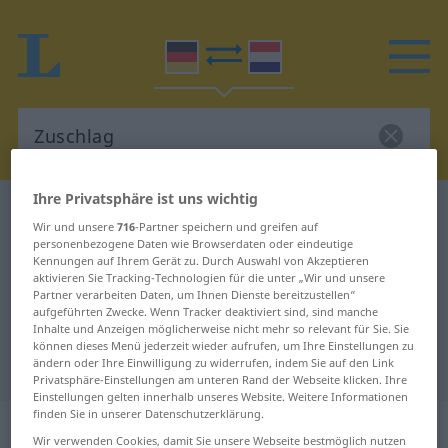
Ihre Privatsphäre ist uns wichtig
Deutsch-Niederländisch Wörterbuch
Zuschlag
Wir und unsere
716
-Partner speichern und greifen auf
Deutsch-Niederländisch
personenbezogene Daten wie Browserdaten oder eindeutige
Kennungen auf Ihrem Gerät zu. Durch Auswahl von Akzeptieren
Übersetzung für "Zuschlag"
aktivieren Sie Tracking-Technologien für die unter „Wir und unsere
Partner verarbeiten Daten, um Ihnen Dienste bereitzustellen“
aufgeführten Zwecke. Wenn Tracker deaktiviert sind, sind manche
Inhalte und Anzeigen möglicherweise nicht mehr so relevant für Sie. Sie
"Zuschlag" Niederländisch
können dieses Menü jederzeit wieder aufrufen, um Ihre Einstellungen zu
Übersetzung
ändern oder Ihre Einwilligung zu widerrufen, indem Sie auf den Link
Privatsphäre-Einstellungen am unteren Rand der Webseite klicken. Ihre
Einstellungen gelten innerhalb unseres Website. Weitere Informationen
finden Sie in unserer Datenschutzerklärung.
„Zuschlag“
: Maskulinum, männlich
Wir verwenden Cookies, damit Sie unsere Webseite bestmöglich nutzen