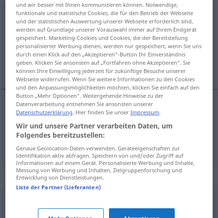
und wir besser mit Ihnen kommunizieren können. Notwendige,
funktionale und statistische Cookies, die für den Betrieb der Webseite
Zuschlag
m
und der statistischen Auswertung unserer Webseite erforderlich sind,
werden auf Grundlage unserer Vorauswahl immer auf Ihrem Endgerät
Übersicht aller Übersetzungen
gespeichert. Marketing-Cookies und Cookies, die der Bereitstellung
(Für mehr Details die Übersetzung anklicken/antippen)
personalisierter Werbung dienen, werden nur gespeichert, wenn Sie uns
durch einen Klick auf den „Akzeptieren“-Button Ihr Einverständnis
geben. Klicken Sie ansonsten auf „Fortfahren ohne Akzeptieren“. Sie
toewijzing, toeslag, supplement
können Ihre Einwilligung jederzeit für zukünftige Besuche unserer
Webseite widerrufen. Wenn Sie weitere Informationen zu den Cookies
und den Anpassungsmöglichkeiten möchten, klicken Sie einfach auf den
Button „Mehr Optionen“. Weitergehende Hinweise zu der
Datenverarbeitung entnehmen Sie ansonsten unserer
Datenschutzerklärung
. Hier finden Sie unser
Impressum
.
toeslag
, (het)
supplement
Zuschlag
Wir und unsere Partner verarbeiten Daten, um
Folgendes bereitzustellen:
toewijzing
Zuschlag
bei Auktion; eines Auftrags
Genaue Geolocation-Daten verwenden. Geräteeigenschaften zur
Identifikation aktiv abfragen. Speichern von und/oder Zugriff auf
Informationen auf einem Gerät. Personalisierte Werbung und Inhalte,
Messung von Werbung und Inhalten, Zielgruppenforschung und
Synonyme für "Zuschlag"
Entwicklung von Dienstleistungen.
Liste der Partner (Lieferanten)
Mehrpreis
,
Aufpreis