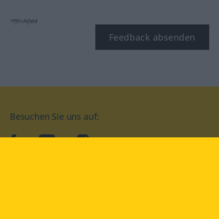
*Pflichtfeld
Feedback absenden
Besuchen Sie uns auf:
facebook
YouTube
Instagram
Langenscheidt