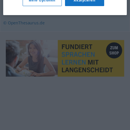
Mehr Optionen
Akzeptieren
Prämie
,
Zuschuss
,
Zulage
© OpenThesaurus.de