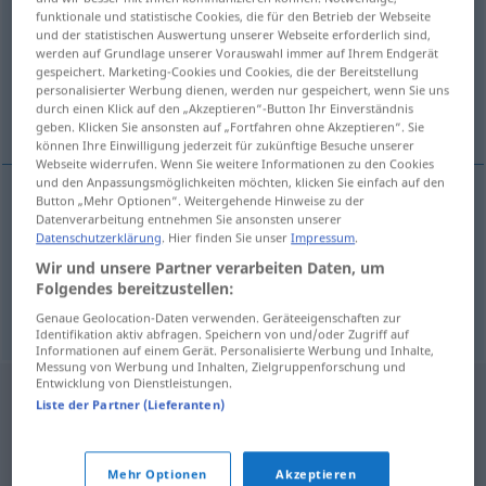
funktionale und statistische Cookies, die für den Betrieb der Webseite
und der statistischen Auswertung unserer Webseite erforderlich sind,
Übersicht aller Übersetzungen
werden auf Grundlage unserer Vorauswahl immer auf Ihrem Endgerät
(Für mehr Details die Übersetzung anklicken/antippen)
gespeichert. Marketing-Cookies und Cookies, die der Bereitstellung
personalisierter Werbung dienen, werden nur gespeichert, wenn Sie uns
durch einen Klick auf den „Akzeptieren“-Button Ihr Einverständnis
zeitweilig, vorübergehend, befristet, zeitlich
geben. Klicken Sie ansonsten auf „Fortfahren ohne Akzeptieren“. Sie
können Ihre Einwilligung jederzeit für zukünftige Besuche unserer
Webseite widerrufen. Wenn Sie weitere Informationen zu den Cookies
und den Anpassungsmöglichkeiten möchten, klicken Sie einfach auf den
Button „Mehr Optionen“. Weitergehende Hinweise zu der
Datenverarbeitung entnehmen Sie ansonsten unserer
zeitweilig
,
vorübergehend
,
befristet
tijdelijk
Datenschutzerklärung
. Hier finden Sie unser
Impressum
.
Wir und unsere Partner verarbeiten Daten, um
zeitlich
tijdelijk
Folgendes bereitzustellen:
Genaue Geolocation-Daten verwenden. Geräteeigenschaften zur
Identifikation aktiv abfragen. Speichern von und/oder Zugriff auf
Informationen auf einem Gerät. Personalisierte Werbung und Inhalte,
Messung von Werbung und Inhalten, Zielgruppenforschung und
Entwicklung von Dienstleistungen.
Liste der Partner (Lieferanten)
Mehr Optionen
Akzeptieren