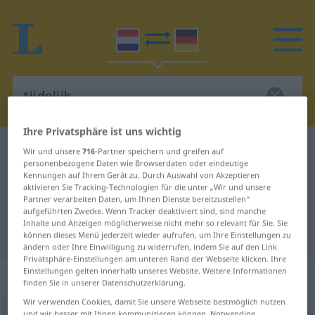
Ihre Privatsphäre ist uns wichtig
Niederländisch-Deutsch Wörterbuch
tijdelijk
Wir und unsere
716
-Partner speichern und greifen auf
personenbezogene Daten wie Browserdaten oder eindeutige
Niederländisch-Deutsch
Kennungen auf Ihrem Gerät zu. Durch Auswahl von Akzeptieren
aktivieren Sie Tracking-Technologien für die unter „Wir und unsere
Übersetzung für "tijdelijk"
Partner verarbeiten Daten, um Ihnen Dienste bereitzustellen“
aufgeführten Zwecke. Wenn Tracker deaktiviert sind, sind manche
Inhalte und Anzeigen möglicherweise nicht mehr so relevant für Sie. Sie
"tijdelijk" Deutsch Übersetzung
können dieses Menü jederzeit wieder aufrufen, um Ihre Einstellungen zu
ändern oder Ihre Einwilligung zu widerrufen, indem Sie auf den Link
Privatsphäre-Einstellungen am unteren Rand der Webseite klicken. Ihre
Einstellungen gelten innerhalb unseres Website. Weitere Informationen
„tijdelijk“
: bijvoeglijk naamwoord
finden Sie in unserer Datenschutzerklärung.
Wir verwenden Cookies, damit Sie unsere Webseite bestmöglich nutzen
tijdelijk
[ˈ-dələk]
adj
und wir besser mit Ihnen kommunizieren können. Notwendige,