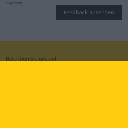
*Pflichtfeld
Feedback absenden
Besuchen Sie uns auf:
facebook
YouTube
Instagram
Langenscheidt
NUTZUNGSBEDINGUNGEN