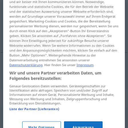
und wir besser mit Ihnen kommunizieren können. Notwendige,
funktionale und statistische Cookies, die für den Betrieb der Webseite
befristet
und der statistischen Auswertung unserer Webseite erforderlich sind,
werden auf Grundlage unserer Vorauswahl immer auf Ihrem Endgerät
Übersicht aller Übersetzungen
gespeichert. Marketing-Cookies und Cookies, die der Bereitstellung
personalisierter Werbung dienen, werden nur gespeichert, wenn Sie uns
(Für mehr Details die Übersetzung anklicken/antippen)
durch einen Klick auf den „Akzeptieren“-Button Ihr Einverständnis
geben. Klicken Sie ansonsten auf „Fortfahren ohne Akzeptieren“. Sie
tijdelijk
können Ihre Einwilligung jederzeit für zukünftige Besuche unserer
Webseite widerrufen. Wenn Sie weitere Informationen zu den Cookies
und den Anpassungsmöglichkeiten möchten, klicken Sie einfach auf den
Button „Mehr Optionen“. Weitergehende Hinweise zu der
Datenverarbeitung entnehmen Sie ansonsten unserer
Datenschutzerklärung
. Hier finden Sie unser
Impressum
.
tijdelijk
befristet
Wir und unsere Partner verarbeiten Daten, um
Folgendes bereitzustellen:
Genaue Geolocation-Daten verwenden. Geräteeigenschaften zur
Identifikation aktiv abfragen. Speichern von und/oder Zugriff auf
Informationen auf einem Gerät. Personalisierte Werbung und Inhalte,
Synonyme für "befristet"
Messung von Werbung und Inhalten, Zielgruppenforschung und
Entwicklung von Dienstleistungen.
Liste der Partner (Lieferanten)
fällig (bis)
Mehr Optionen
Akzeptieren