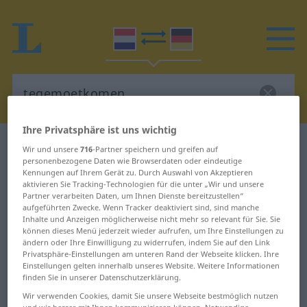
Ihre Privatsphäre ist uns wichtig
Niederländisch-Deutsch Wörterbuch
Wir und unsere
716
-Partner speichern und greifen auf
tegemoetkomen
personenbezogene Daten wie Browserdaten oder eindeutige
Kennungen auf Ihrem Gerät zu. Durch Auswahl von Akzeptieren
Niederländisch-Deutsch
aktivieren Sie Tracking-Technologien für die unter „Wir und unsere
Partner verarbeiten Daten, um Ihnen Dienste bereitzustellen“
Übersetzung für
aufgeführten Zwecke. Wenn Tracker deaktiviert sind, sind manche
Inhalte und Anzeigen möglicherweise nicht mehr so relevant für Sie. Sie
"tegemoetkomen"
können dieses Menü jederzeit wieder aufrufen, um Ihre Einstellungen zu
ändern oder Ihre Einwilligung zu widerrufen, indem Sie auf den Link
Privatsphäre-Einstellungen am unteren Rand der Webseite klicken. Ihre
"tegemoetkomen" Deutsch
Einstellungen gelten innerhalb unseres Website. Weitere Informationen
finden Sie in unserer Datenschutzerklärung.
Übersetzung
Wir verwenden Cookies, damit Sie unsere Webseite bestmöglich nutzen
und wir besser mit Ihnen kommunizieren können. Notwendige,