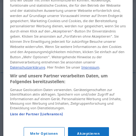
funktionale und statistische Cookies, die für den Betrieb der Webseite
„tegemoetkomen“
: werkwoord
und der statistischen Auswertung unserer Webseite erforderlich sind,
werden auf Grundlage unserer Vorauswahl immer auf Ihrem Endgerät
gespeichert. Marketing-Cookies und Cookies, die der Bereitstellung
tegemoetkomen
[-koːm-]
v
personalisierter Werbung dienen, werden nur gespeichert, wenn Sie uns
durch einen Klick auf den „Akzeptieren“-Button Ihr Einverständnis
geben. Klicken Sie ansonsten auf „Fortfahren ohne Akzeptieren“. Sie
Übersicht aller Übersetzungen
können Ihre Einwilligung jederzeit für zukünftige Besuche unserer
(Für mehr Details die Übersetzung anklicken/antippen)
Webseite widerrufen. Wenn Sie weitere Informationen zu den Cookies
und den Anpassungsmöglichkeiten möchten, klicken Sie einfach auf den
Button „Mehr Optionen“. Weitergehende Hinweise zu der
entgegenkommen
Datenverarbeitung entnehmen Sie ansonsten unserer
Datenschutzerklärung
. Hier finden Sie unser
Impressum
.
Wir und unsere Partner verarbeiten Daten, um
Folgendes bereitzustellen:
entgegenkommen
tegemoetkomen
Genaue Geolocation-Daten verwenden. Geräteeigenschaften zur
(
DAT
)
Identifikation aktiv abfragen. Speichern von und/oder Zugriff auf
Informationen auf einem Gerät. Personalisierte Werbung und Inhalte,
Messung von Werbung und Inhalten, Zielgruppenforschung und
Entwicklung von Dienstleistungen.
Liste der Partner (Lieferanten)
Mehr Optionen
Akzeptieren