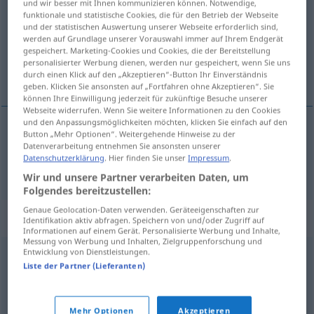
und wir besser mit Ihnen kommunizieren können. Notwendige,
funktionale und statistische Cookies, die für den Betrieb der Webseite
Übersicht aller Übersetzungen
und der statistischen Auswertung unserer Webseite erforderlich sind,
werden auf Grundlage unserer Vorauswahl immer auf Ihrem Endgerät
(Für mehr Details die Übersetzung anklicken/antippen)
gespeichert. Marketing-Cookies und Cookies, die der Bereitstellung
personalisierter Werbung dienen, werden nur gespeichert, wenn Sie uns
stehlen
durch einen Klick auf den „Akzeptieren“-Button Ihr Einverständnis
geben. Klicken Sie ansonsten auf „Fortfahren ohne Akzeptieren“. Sie
können Ihre Einwilligung jederzeit für zukünftige Besuche unserer
Webseite widerrufen. Wenn Sie weitere Informationen zu den Cookies
und den Anpassungsmöglichkeiten möchten, klicken Sie einfach auf den
Button „Mehr Optionen“. Weitergehende Hinweise zu der
stehlen
stelen
Datenverarbeitung entnehmen Sie ansonsten unserer
Datenschutzerklärung
. Hier finden Sie unser
Impressum
.
Wir und unsere Partner verarbeiten Daten, um
Folgendes bereitzustellen:
Genaue Geolocation-Daten verwenden. Geräteeigenschaften zur
Beispielsätze für "stelen"
Identifikation aktiv abfragen. Speichern von und/oder Zugriff auf
Informationen auf einem Gerät. Personalisierte Werbung und Inhalte,
Messung von Werbung und Inhalten, Zielgruppenforschung und
Entwicklung von Dienstleistungen.
gij
zult
niet stelen
Liste der Partner (Lieferanten)
du sollst nicht
stehlen
Mehr Optionen
Akzeptieren