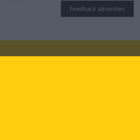
Feedback absenden
Besuchen Sie uns auf:
facebook
YouTube
Instagram
Langenscheidt
NUTZUNGSBEDINGUNGEN