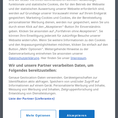
funktionale und statistische Cookies, die für den Betrieb der Webseite
und der statistischen Auswertung unserer Webseite erforderlich sind,
Übersicht aller Übersetzungen
werden auf Grundlage unserer Vorauswahl immer auf Ihrem Endgerät
(Für mehr Details die Übersetzung anklicken/antippen)
gespeichert. Marketing-Cookies und Cookies, die der Bereitstellung
personalisierter Werbung dienen, werden nur gespeichert, wenn Sie uns
durch einen Klick auf den „Akzeptieren“-Button Ihr Einverständnis
Service, Kundendienst, Aufschlag
geben. Klicken Sie ansonsten auf „Fortfahren ohne Akzeptieren“. Sie
können Ihre Einwilligung jederzeit für zukünftige Besuche unserer
Webseite widerrufen. Wenn Sie weitere Informationen zu den Cookies
und den Anpassungsmöglichkeiten möchten, klicken Sie einfach auf den
Button „Mehr Optionen“. Weitergehende Hinweise zu der
Datenverarbeitung entnehmen Sie ansonsten unserer
Service
m
service
Datenschutzerklärung
. Hier finden Sie unser
Impressum
.
Wir und unsere Partner verarbeiten Daten, um
Kundendienst
m
service
Folgendes bereitzustellen:
Genaue Geolocation-Daten verwenden. Geräteeigenschaften zur
Aufschlag
m
Tennis
service
Identifikation aktiv abfragen. Speichern von und/oder Zugriff auf
Informationen auf einem Gerät. Personalisierte Werbung und Inhalte,
Messung von Werbung und Inhalten, Zielgruppenforschung und
Entwicklung von Dienstleistungen.
Liste der Partner (Lieferanten)
Mehr Optionen
Akzeptieren