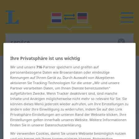
Ihre Privatsphäre ist uns wichtig
Niederländisch-Deutsch Wörterbuch
service
Wir und unsere
716
-Partner speichern und greifen auf
personenbezogene Daten wie Browserdaten oder eindeutige
Niederländisch-Deutsch
Kennungen auf Ihrem Gerät zu. Durch Auswahl von Akzeptieren
aktivieren Sie Tracking-Technologien für die unter „Wir und unsere
Übersetzung für "service"
Partner verarbeiten Daten, um Ihnen Dienste bereitzustellen“
aufgeführten Zwecke. Wenn Tracker deaktiviert sind, sind manche
Inhalte und Anzeigen möglicherweise nicht mehr so relevant für Sie. Sie
"service" Deutsch Übersetzung
können dieses Menü jederzeit wieder aufrufen, um Ihre Einstellungen zu
ändern oder Ihre Einwilligung zu widerrufen, indem Sie auf den Link
Privatsphäre-Einstellungen am unteren Rand der Webseite klicken. Ihre
Einstellungen gelten innerhalb unseres Website. Weitere Informationen
„service“
: zelfstandig naamwoord
finden Sie in unserer Datenschutzerklärung.
Wir verwenden Cookies, damit Sie unsere Webseite bestmöglich nutzen
service
[ˈsəː(r)v̊iˑs]
subst
und wir besser mit Ihnen kommunizieren können. Notwendige,