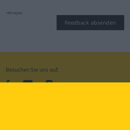
*Pflichtfeld
Feedback absenden
Besuchen Sie uns auf:
facebook
YouTube
Instagram
Langenscheidt