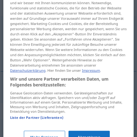
„Kundendienst“
: Maskulinum,
und wir besser mit Ihnen kommunizieren können. Notwendige,
männlich
funktionale und statistische Cookies, die für den Betrieb der Webseite
und der statistischen Auswertung unserer Webseite erforderlich sind,
werden auf Grundlage unserer Vorauswahl immer auf Ihrem Endgerät
Kundendienst
gespeichert. Marketing-Cookies und Cookies, die der Bereitstellung
m
personalisierter Werbung dienen, werden nur gespeichert, wenn Sie uns
durch einen Klick auf den „Akzeptieren“-Button Ihr Einverständnis
Übersicht aller Übersetzungen
geben. Klicken Sie ansonsten auf „Fortfahren ohne Akzeptieren“. Sie
(Für mehr Details die Übersetzung anklicken/antippen)
können Ihre Einwilligung jederzeit für zukünftige Besuche unserer
Webseite widerrufen. Wenn Sie weitere Informationen zu den Cookies
und den Anpassungsmöglichkeiten möchten, klicken Sie einfach auf den
klantenservice
Button „Mehr Optionen“. Weitergehende Hinweise zu der
Datenverarbeitung entnehmen Sie ansonsten unserer
Datenschutzerklärung
. Hier finden Sie unser
Impressum
.
Wir und unsere Partner verarbeiten Daten, um
Folgendes bereitzustellen:
(klanten)service
Kundendienst
Genaue Geolocation-Daten verwenden. Geräteeigenschaften zur
Identifikation aktiv abfragen. Speichern von und/oder Zugriff auf
Informationen auf einem Gerät. Personalisierte Werbung und Inhalte,
Messung von Werbung und Inhalten, Zielgruppenforschung und
Synonyme für "Kundendienst"
Entwicklung von Dienstleistungen.
Liste der Partner (Lieferanten)
Dienstleister