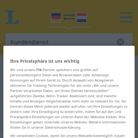
Ihre Privatsphäre ist uns wichtig
Deutsch-Niederländisch Wörterbuch
Wir und unsere
716
-Partner speichern und greifen auf
Kundendienst
personenbezogene Daten wie Browserdaten oder eindeutige
Kennungen auf Ihrem Gerät zu. Durch Auswahl von Akzeptieren
Deutsch-Niederländisch
aktivieren Sie Tracking-Technologien für die unter „Wir und unsere
Übersetzung für "Kundendienst"
Partner verarbeiten Daten, um Ihnen Dienste bereitzustellen“
aufgeführten Zwecke. Wenn Tracker deaktiviert sind, sind manche
Inhalte und Anzeigen möglicherweise nicht mehr so relevant für Sie. Sie
können dieses Menü jederzeit wieder aufrufen, um Ihre Einstellungen zu
"Kundendienst" Niederländisch
ändern oder Ihre Einwilligung zu widerrufen, indem Sie auf den Link
Privatsphäre-Einstellungen am unteren Rand der Webseite klicken. Ihre
Übersetzung
Einstellungen gelten innerhalb unseres Website. Weitere Informationen
finden Sie in unserer Datenschutzerklärung.
Wir verwenden Cookies, damit Sie unsere Webseite bestmöglich nutzen