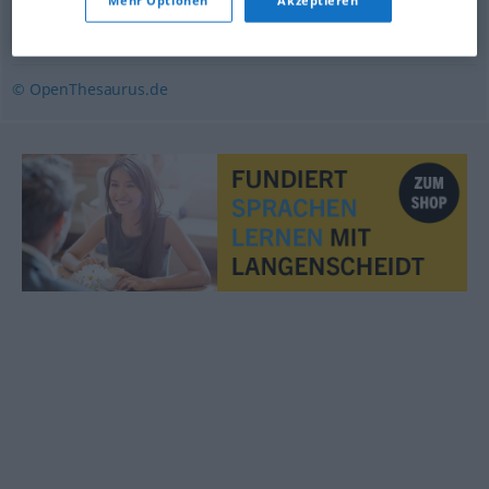
Mehr Optionen
Akzeptieren
Außendienst
© OpenThesaurus.de