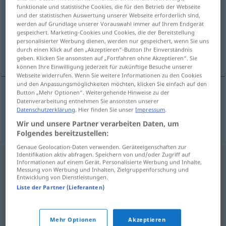
funktionale und statistische Cookies, die für den Betrieb der Webseite
und der statistischen Auswertung unserer Webseite erforderlich sind,
Übersicht aller Übersetzungen
werden auf Grundlage unserer Vorauswahl immer auf Ihrem Endgerät
(Für mehr Details die Übersetzung anklicken/antippen)
gespeichert. Marketing-Cookies und Cookies, die der Bereitstellung
personalisierter Werbung dienen, werden nur gespeichert, wenn Sie uns
durch einen Klick auf den „Akzeptieren“-Button Ihr Einverständnis
achtgeben, aufpassen
geben. Klicken Sie ansonsten auf „Fortfahren ohne Akzeptieren“. Sie
können Ihre Einwilligung jederzeit für zukünftige Besuche unserer
Webseite widerrufen. Wenn Sie weitere Informationen zu den Cookies
und den Anpassungsmöglichkeiten möchten, klicken Sie einfach auf den
Button „Mehr Optionen“. Weitergehende Hinweise zu der
Datenverarbeitung entnehmen Sie ansonsten unserer
achtgeben
,
aufpassen
opletten
Datenschutzerklärung
. Hier finden Sie unser
Impressum
.
Wir und unsere Partner verarbeiten Daten, um
Folgendes bereitzustellen:
Genaue Geolocation-Daten verwenden. Geräteeigenschaften zur
Identifikation aktiv abfragen. Speichern von und/oder Zugriff auf
Informationen auf einem Gerät. Personalisierte Werbung und Inhalte,
Messung von Werbung und Inhalten, Zielgruppenforschung und
Entwicklung von Dienstleistungen.
Liste der Partner (Lieferanten)
Mehr Optionen
Akzeptieren