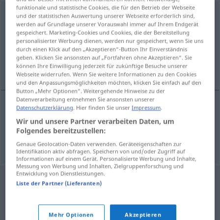
funktionale und statistische Cookies, die für den Betrieb der Webseite
achtgeben
und der statistischen Auswertung unserer Webseite erforderlich sind,
werden auf Grundlage unserer Vorauswahl immer auf Ihrem Endgerät
Übersicht aller Übersetzungen
gespeichert. Marketing-Cookies und Cookies, die der Bereitstellung
personalisierter Werbung dienen, werden nur gespeichert, wenn Sie uns
(Für mehr Details die Übersetzung anklicken/antippen)
durch einen Klick auf den „Akzeptieren“-Button Ihr Einverständnis
geben. Klicken Sie ansonsten auf „Fortfahren ohne Akzeptieren“. Sie
opletten, letten op
können Ihre Einwilligung jederzeit für zukünftige Besuche unserer
Webseite widerrufen. Wenn Sie weitere Informationen zu den Cookies
und den Anpassungsmöglichkeiten möchten, klicken Sie einfach auf den
Button „Mehr Optionen“. Weitergehende Hinweise zu der
Datenverarbeitung entnehmen Sie ansonsten unserer
Datenschutzerklärung
. Hier finden Sie unser
Impressum
.
opletten
achtgeben
Wir und unsere Partner verarbeiten Daten, um
Folgendes bereitzustellen:
letten
(op)
(
auf
)
achtgeben
AKK
Genaue Geolocation-Daten verwenden. Geräteeigenschaften zur
Identifikation aktiv abfragen. Speichern von und/oder Zugriff auf
Informationen auf einem Gerät. Personalisierte Werbung und Inhalte,
Messung von Werbung und Inhalten, Zielgruppenforschung und
Entwicklung von Dienstleistungen.
Liste der Partner (Lieferanten)
Mehr Optionen
Akzeptieren