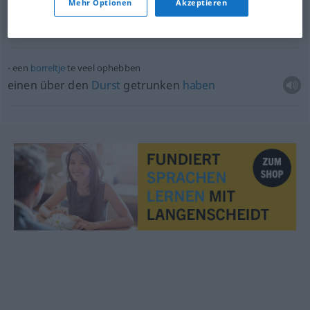
Mehr Optionen
Akzeptieren
geen hoge
pet
ophebben van
keine
hohe
Meinung
haben
von
(
DAT
)
een
borreltje
te veel ophebben
einen über den
Durst
getrunken
haben