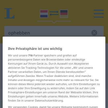
Ihre Privatsphäre ist uns wichtig
Niederländisch-Deutsch Wörterbuch
ophebben
Wir und unsere
716
-Partner speichern und greifen auf
Niederländisch-Deutsch
personenbezogene Daten wie Browserdaten oder eindeutige
Kennungen auf Ihrem Gerät zu. Durch Auswahl von Akzeptieren
Übersetzung für "ophebben"
aktivieren Sie Tracking-Technologien für die unter „Wir und unsere
Partner verarbeiten Daten, um Ihnen Dienste bereitzustellen“
aufgeführten Zwecke. Wenn Tracker deaktiviert sind, sind manche
"ophebben" Deutsch Übersetzung
Inhalte und Anzeigen möglicherweise nicht mehr so relevant für Sie. Sie
können dieses Menü jederzeit wieder aufrufen, um Ihre Einstellungen zu
ändern oder Ihre Einwilligung zu widerrufen, indem Sie auf den Link
Privatsphäre-Einstellungen am unteren Rand der Webseite klicken. Ihre
„ophebben“
: werkwoord
Einstellungen gelten innerhalb unseres Website. Weitere Informationen
finden Sie in unserer Datenschutzerklärung.
ophebben
Wir verwenden Cookies, damit Sie unsere Webseite bestmöglich nutzen
v