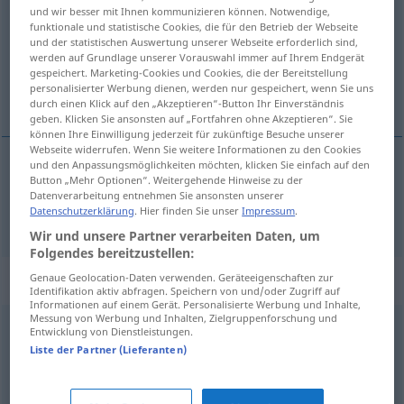
und wir besser mit Ihnen kommunizieren können. Notwendige,
funktionale und statistische Cookies, die für den Betrieb der Webseite
Übersicht aller Übersetzungen
und der statistischen Auswertung unserer Webseite erforderlich sind,
(Für mehr Details die Übersetzung anklicken/antippen)
werden auf Grundlage unserer Vorauswahl immer auf Ihrem Endgerät
gespeichert. Marketing-Cookies und Cookies, die der Bereitstellung
personalisierter Werbung dienen, werden nur gespeichert, wenn Sie uns
aufhaben
durch einen Klick auf den „Akzeptieren“-Button Ihr Einverständnis
geben. Klicken Sie ansonsten auf „Fortfahren ohne Akzeptieren“. Sie
können Ihre Einwilligung jederzeit für zukünftige Besuche unserer
Webseite widerrufen. Wenn Sie weitere Informationen zu den Cookies
und den Anpassungsmöglichkeiten möchten, klicken Sie einfach auf den
Button „Mehr Optionen“. Weitergehende Hinweise zu der
aufhaben
ophebben
Datenverarbeitung entnehmen Sie ansonsten unserer
Datenschutzerklärung
. Hier finden Sie unser
Impressum
.
Wir und unsere Partner verarbeiten Daten, um
Folgendes bereitzustellen:
Beispielsätze für "ophebben"
Genaue Geolocation-Daten verwenden. Geräteeigenschaften zur
Identifikation aktiv abfragen. Speichern von und/oder Zugriff auf
Informationen auf einem Gerät. Personalisierte Werbung und Inhalte,
Messung von Werbung und Inhalten, Zielgruppenforschung und
Entwicklung von Dienstleistungen.
er
eentje
te veel ophebben
Liste der Partner (Lieferanten)
einen
sitzen
haben
UMG