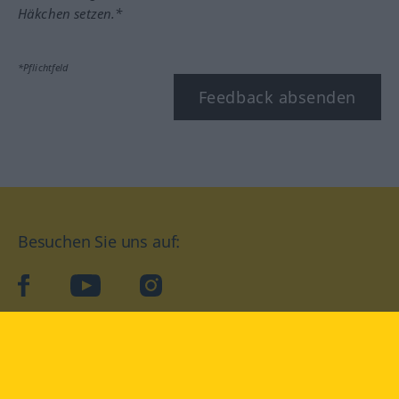
Häkchen setzen.*
*Pflichtfeld
Feedback absenden
Besuchen Sie uns auf:
facebook
YouTube
Instagram
Langenscheidt