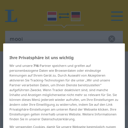
Ihre Privatsphäre ist uns wichtig
Niederländisch-Deutsch Wörterbuch
mooi
Wir und unsere
716
-Partner speichern und greifen auf
Niederländisch-Deutsch
personenbezogene Daten wie Browserdaten oder eindeutige
Kennungen auf Ihrem Gerät zu. Durch Auswahl von Akzeptieren
Übersetzung für "mooi"
aktivieren Sie Tracking-Technologien für die unter „Wir und unsere
Partner verarbeiten Daten, um Ihnen Dienste bereitzustellen“
aufgeführten Zwecke. Wenn Tracker deaktiviert sind, sind manche
"mooi" Deutsch Übersetzung
Inhalte und Anzeigen möglicherweise nicht mehr so relevant für Sie. Sie
können dieses Menü jederzeit wieder aufrufen, um Ihre Einstellungen zu
ändern oder Ihre Einwilligung zu widerrufen, indem Sie auf den Link
Privatsphäre-Einstellungen am unteren Rand der Webseite klicken. Ihre
„mooi“
: bijvoeglijk naamwoord
Einstellungen gelten innerhalb unseres Website. Weitere Informationen
finden Sie in unserer Datenschutzerklärung.
mooi
Wir verwenden Cookies, damit Sie unsere Webseite bestmöglich nutzen
[moːĭ]
adj