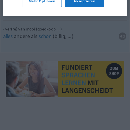
Mehr Optionen
Akzeptieren
mooi
weer
spelen
met
sich
großtun
mit
FIG
(
DAT
)
ver(re) van mooi (goedkoop, …)
alles
andere als
schön
(billig, …)