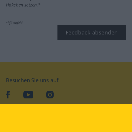
Häkchen setzen.*
*Pflichtfeld
Feedback absenden
Besuchen Sie uns auf:
facebook
YouTube
Instagram
Langenscheidt