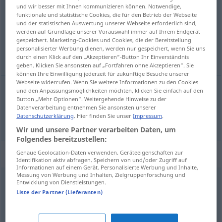
und wir besser mit Ihnen kommunizieren können. Notwendige,
funktionale und statistische Cookies, die für den Betrieb der Webseite
Übersicht aller Übersetzungen
und der statistischen Auswertung unserer Webseite erforderlich sind,
(Für mehr Details die Übersetzung anklicken/antippen)
werden auf Grundlage unserer Vorauswahl immer auf Ihrem Endgerät
gespeichert. Marketing-Cookies und Cookies, die der Bereitstellung
personalisierter Werbung dienen, werden nur gespeichert, wenn Sie uns
schön, hübsch
durch einen Klick auf den „Akzeptieren“-Button Ihr Einverständnis
geben. Klicken Sie ansonsten auf „Fortfahren ohne Akzeptieren“. Sie
können Ihre Einwilligung jederzeit für zukünftige Besuche unserer
Webseite widerrufen. Wenn Sie weitere Informationen zu den Cookies
und den Anpassungsmöglichkeiten möchten, klicken Sie einfach auf den
Button „Mehr Optionen“. Weitergehende Hinweise zu der
schön
,
hübsch
mooi
Datenverarbeitung entnehmen Sie ansonsten unserer
Datenschutzerklärung
. Hier finden Sie unser
Impressum
.
Wir und unsere Partner verarbeiten Daten, um
Folgendes bereitzustellen:
Beispielsätze für "mooi"
Genaue Geolocation-Daten verwenden. Geräteeigenschaften zur
Identifikation aktiv abfragen. Speichern von und/oder Zugriff auf
Informationen auf einem Gerät. Personalisierte Werbung und Inhalte,
Messung von Werbung und Inhalten, Zielgruppenforschung und
Entwicklung von Dienstleistungen.
mooi
weer
spelen
Liste der Partner (Lieferanten)
schöntun
FIG