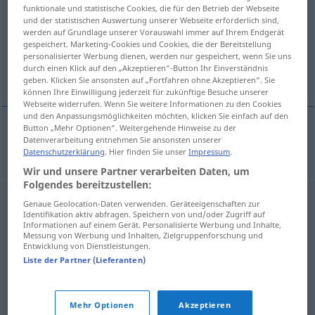
funktionale und statistische Cookies, die für den Betrieb der Webseite
und der statistischen Auswertung unserer Webseite erforderlich sind,
Übersicht aller Übersetzungen
werden auf Grundlage unserer Vorauswahl immer auf Ihrem Endgerät
(Für mehr Details die Übersetzung anklicken/antippen)
gespeichert. Marketing-Cookies und Cookies, die der Bereitstellung
personalisierter Werbung dienen, werden nur gespeichert, wenn Sie uns
durch einen Klick auf den „Akzeptieren“-Button Ihr Einverständnis
mit der Zeit
geben. Klicken Sie ansonsten auf „Fortfahren ohne Akzeptieren“. Sie
können Ihre Einwilligung jederzeit für zukünftige Besuche unserer
Webseite widerrufen. Wenn Sie weitere Informationen zu den Cookies
und den Anpassungsmöglichkeiten möchten, klicken Sie einfach auf den
Button „Mehr Optionen“. Weitergehende Hinweise zu der
Datenverarbeitung entnehmen Sie ansonsten unserer
mit der
Zeit
mettertijd
Datenschutzerklärung
. Hier finden Sie unser
Impressum
.
Wir und unsere Partner verarbeiten Daten, um
Folgendes bereitzustellen:
Genaue Geolocation-Daten verwenden. Geräteeigenschaften zur
Identifikation aktiv abfragen. Speichern von und/oder Zugriff auf
Informationen auf einem Gerät. Personalisierte Werbung und Inhalte,
Messung von Werbung und Inhalten, Zielgruppenforschung und
Entwicklung von Dienstleistungen.
Liste der Partner (Lieferanten)
Mehr Optionen
Akzeptieren