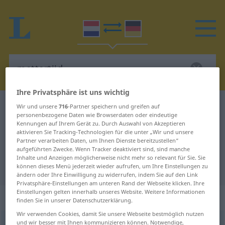
Ihre Privatsphäre ist uns wichtig
Niederländisch-Deutsch Wörterbuch
mettertijd
Wir und unsere
716
-Partner speichern und greifen auf
personenbezogene Daten wie Browserdaten oder eindeutige
Niederländisch-Deutsch
Kennungen auf Ihrem Gerät zu. Durch Auswahl von Akzeptieren
aktivieren Sie Tracking-Technologien für die unter „Wir und unsere
Übersetzung für "mettertijd"
Partner verarbeiten Daten, um Ihnen Dienste bereitzustellen“
aufgeführten Zwecke. Wenn Tracker deaktiviert sind, sind manche
Inhalte und Anzeigen möglicherweise nicht mehr so relevant für Sie. Sie
"mettertijd" Deutsch Übersetzung
können dieses Menü jederzeit wieder aufrufen, um Ihre Einstellungen zu
ändern oder Ihre Einwilligung zu widerrufen, indem Sie auf den Link
Privatsphäre-Einstellungen am unteren Rand der Webseite klicken. Ihre
Einstellungen gelten innerhalb unseres Website. Weitere Informationen
„mettertijd“
finden Sie in unserer Datenschutzerklärung.
Wir verwenden Cookies, damit Sie unsere Webseite bestmöglich nutzen
und wir besser mit Ihnen kommunizieren können. Notwendige,
mettertijd
[-ˈtɛĭt]