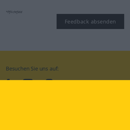
*Pflichtfeld
Feedback absenden
Besuchen Sie uns auf:
facebook
YouTube
Instagram
Langenscheidt