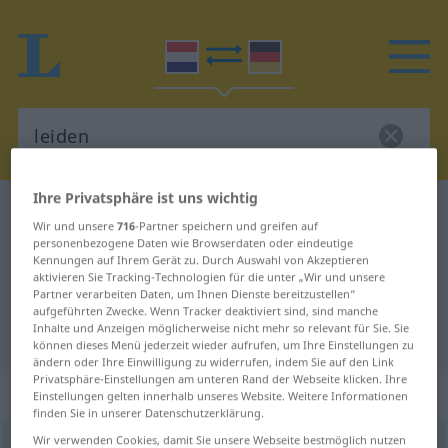
Ihre Privatsphäre ist uns wichtig
Niederländisch-Deutsch Wörterbuch
leiden
Wir und unsere
716
-Partner speichern und greifen auf
Niederländisch-Deutsch
personenbezogene Daten wie Browserdaten oder eindeutige
Kennungen auf Ihrem Gerät zu. Durch Auswahl von Akzeptieren
Übersetzung für "leiden"
aktivieren Sie Tracking-Technologien für die unter „Wir und unsere
Partner verarbeiten Daten, um Ihnen Dienste bereitzustellen“
aufgeführten Zwecke. Wenn Tracker deaktiviert sind, sind manche
Inhalte und Anzeigen möglicherweise nicht mehr so relevant für Sie. Sie
"leiden" Deutsch Übersetzung
können dieses Menü jederzeit wieder aufrufen, um Ihre Einstellungen zu
ändern oder Ihre Einwilligung zu widerrufen, indem Sie auf den Link
Privatsphäre-Einstellungen am unteren Rand der Webseite klicken. Ihre
„leiden“
: werkwoord
Einstellungen gelten innerhalb unseres Website. Weitere Informationen
finden Sie in unserer Datenschutzerklärung.
Wir verwenden Cookies, damit Sie unsere Webseite bestmöglich nutzen
leiden
[ˈlɛĭdə(n)]
v