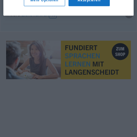
Mehr Optionen
Akzeptieren
om de
tuin
leiden
hinters
Licht
führen
FIG