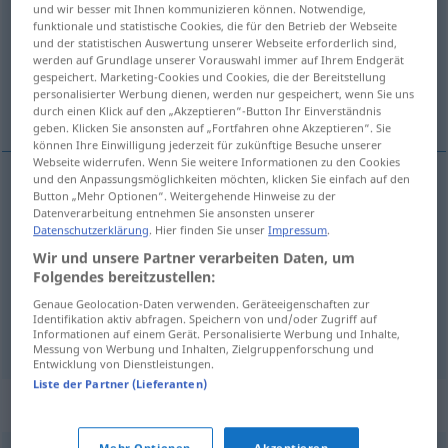
und wir besser mit Ihnen kommunizieren können. Notwendige,
funktionale und statistische Cookies, die für den Betrieb der Webseite
Übersicht aller Übersetzungen
und der statistischen Auswertung unserer Webseite erforderlich sind,
(Für mehr Details die Übersetzung anklicken/antippen)
werden auf Grundlage unserer Vorauswahl immer auf Ihrem Endgerät
gespeichert. Marketing-Cookies und Cookies, die der Bereitstellung
personalisierter Werbung dienen, werden nur gespeichert, wenn Sie uns
leiten, führen, anführen, lenken
durch einen Klick auf den „Akzeptieren“-Button Ihr Einverständnis
geben. Klicken Sie ansonsten auf „Fortfahren ohne Akzeptieren“. Sie
können Ihre Einwilligung jederzeit für zukünftige Besuche unserer
Webseite widerrufen. Wenn Sie weitere Informationen zu den Cookies
und den Anpassungsmöglichkeiten möchten, klicken Sie einfach auf den
Button „Mehr Optionen“. Weitergehende Hinweise zu der
leiten
,
führen
leiden
Datenverarbeitung entnehmen Sie ansonsten unserer
Datenschutzerklärung
. Hier finden Sie unser
Impressum
.
anführen
leiden
Wir und unsere Partner verarbeiten Daten, um
Folgendes bereitzustellen:
lenken
leiden
Genaue Geolocation-Daten verwenden. Geräteeigenschaften zur
Identifikation aktiv abfragen. Speichern von und/oder Zugriff auf
Informationen auf einem Gerät. Personalisierte Werbung und Inhalte,
Messung von Werbung und Inhalten, Zielgruppenforschung und
Entwicklung von Dienstleistungen.
Liste der Partner (Lieferanten)
Beispielsätze für "leiden"