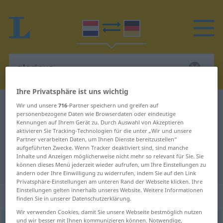
Ihre Privatsphäre ist uns wichtig
Niederländisch-Deutsch Wörterbuch
glorieus
Wir und unsere
716
-Partner speichern und greifen auf
personenbezogene Daten wie Browserdaten oder eindeutige
Niederländisch-Deutsch
Kennungen auf Ihrem Gerät zu. Durch Auswahl von Akzeptieren
aktivieren Sie Tracking-Technologien für die unter „Wir und unsere
Übersetzung für "glorieus"
Partner verarbeiten Daten, um Ihnen Dienste bereitzustellen“
aufgeführten Zwecke. Wenn Tracker deaktiviert sind, sind manche
Inhalte und Anzeigen möglicherweise nicht mehr so relevant für Sie. Sie
"glorieus" Deutsch Übersetzung
können dieses Menü jederzeit wieder aufrufen, um Ihre Einstellungen zu
ändern oder Ihre Einwilligung zu widerrufen, indem Sie auf den Link
Privatsphäre-Einstellungen am unteren Rand der Webseite klicken. Ihre
Einstellungen gelten innerhalb unseres Website. Weitere Informationen
„glorieus“
: bijvoeglijk naamwoord
finden Sie in unserer Datenschutzerklärung.
Wir verwenden Cookies, damit Sie unsere Webseite bestmöglich nutzen
und wir besser mit Ihnen kommunizieren können. Notwendige,
glorieus
[-ˈrĭøːs]
adj