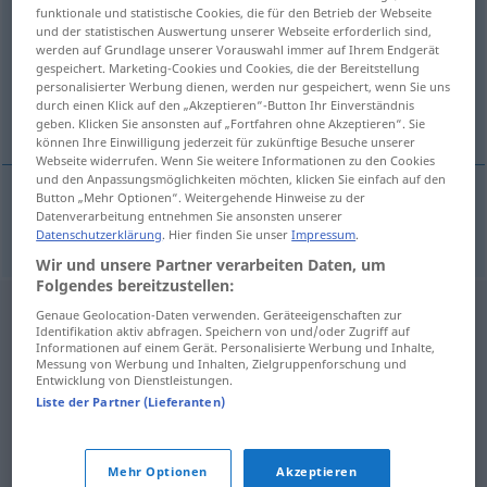
funktionale und statistische Cookies, die für den Betrieb der Webseite
und der statistischen Auswertung unserer Webseite erforderlich sind,
Übersicht aller Übersetzungen
werden auf Grundlage unserer Vorauswahl immer auf Ihrem Endgerät
(Für mehr Details die Übersetzung anklicken/antippen)
gespeichert. Marketing-Cookies und Cookies, die der Bereitstellung
personalisierter Werbung dienen, werden nur gespeichert, wenn Sie uns
durch einen Klick auf den „Akzeptieren“-Button Ihr Einverständnis
glorreich, ruhmreich
geben. Klicken Sie ansonsten auf „Fortfahren ohne Akzeptieren“. Sie
können Ihre Einwilligung jederzeit für zukünftige Besuche unserer
Webseite widerrufen. Wenn Sie weitere Informationen zu den Cookies
und den Anpassungsmöglichkeiten möchten, klicken Sie einfach auf den
Button „Mehr Optionen“. Weitergehende Hinweise zu der
Datenverarbeitung entnehmen Sie ansonsten unserer
glorreich
,
ruhmreich
glorieus
Datenschutzerklärung
. Hier finden Sie unser
Impressum
.
Wir und unsere Partner verarbeiten Daten, um
Folgendes bereitzustellen:
Genaue Geolocation-Daten verwenden. Geräteeigenschaften zur
Identifikation aktiv abfragen. Speichern von und/oder Zugriff auf
Informationen auf einem Gerät. Personalisierte Werbung und Inhalte,
Messung von Werbung und Inhalten, Zielgruppenforschung und
Entwicklung von Dienstleistungen.
Liste der Partner (Lieferanten)
Mehr Optionen
Akzeptieren