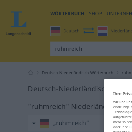
WÖRTERBUCH
SHOP
UNTERNE
Deutsch
Niederlän
Deutsch-Niederländisch Wörterbuch
ruhm
Deutsch-Niederländisch Übers
Ihre Priv
Wir und un
"ruhmreich" Niederländisch Ü
eindeutige 
Technologie
aufgeführte
„ruhmreich“
mehr so rel
oder Ihre E
Webseite kli