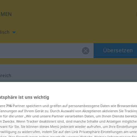
HMEN
disch
Übersetzen
reich
etzung für "ruhmreich"
atsphäre ist uns wichtig
sere
716
-Partner speichern und greifen auf personenbezogene Daten wie Browserdat
bersetzung
Kennungen auf Ihrem Gerät zu. Durch Auswahl von Akzeptieren aktivieren Sie Trackin
n für die unter „Wir und unsere Partner verarbeiten Daten, um Ihnen Dienste bereitz
n Zwecke. Wenn Tracker deaktiviert sind, sind manche Inhalte und Anzeigen mögliche
evant für Sie. Sie können dieses Menü jederzeit wieder aufrufen, um Ihre Einstellung
inwilligung zu widerrufen, indem Sie auf den Link Privatsphäre-Einstellungen am unt
cken. Ihre Einstellungen gelten innerhalb unseres Website. Weitere Informationen fin