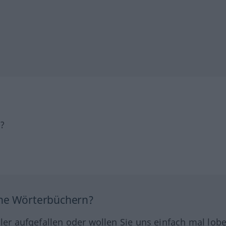
h?
ine Wörterbüchern?
hler aufgefallen oder wollen Sie uns einfach mal lob