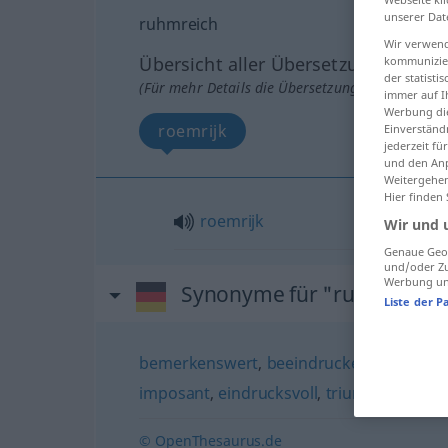
unserer Dat
ruhmreich
Wir verwend
Übersicht aller Übersetzungen
kommunizier
der statist
(Für mehr Details die Übersetzung anklicken/an
immer auf I
Werbung die
roemrijk
Einverständ
jederzeit f
und den Anp
Weitergehen
Hier finden
roemrijk
Wir und 
Genaue Geol
und/oder Zu
Werbung und
Synonyme für "ruhmreich"
Liste der P
bemerkenswert
,
beeindruckend (Hauptf
imposant
,
eindrucksvoll
,
triumphal
,
glän
© OpenThesaurus.de