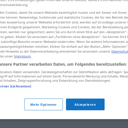
enschutzerklärung.
en Cookies, damit Sie unsere Webseite bestmöglich nutzen und wir besser mit Ihnen
en können. Notwendige, funktionale und statistische Cookies, die für den Betrieb d
ischen Auswertung unserer Webseite erforderlich sind, werden auf Grundlage unserer
tippen)
hrem Endgerät gespeichert. Marketing-Cookies und Cookies, die der Bereitstellung per
nen, werden nur gespeichert, wenn Sie uns durch einen Klick auf den „Akzeptieren“-
nis geben. Klicken Sie ansonsten auf „Fortfahren ohne Akzeptieren“. Sie können Ihre 
ür zukünftige Besuche unserer Webseite widerrufen. Wenn Sie weitere Informationen 
assungsmöglichkeiten möchten, klicken Sie einfach auf den Button „Mehr Optionen“
de Hinweise zu der Datenverarbeitung entnehmen Sie ansonsten unserer
Datenschut
 Sie unser
Impressum
.
ruhmreich
unsere Partner verarbeiten Daten, um Folgendes bereitzustellen:
ocation-Daten verwenden. Geräteeigenschaften zur Identifikation aktiv abfragen. Sp
griff auf Informationen auf einem Gerät. Personalisierte Werbung und Inhalte, Mes
 Inhalten, Zielgruppenforschung und Entwicklung von Dienstleistungen.
artner (Lieferanten)
orm)
,
glorreich
,
grandios
,
glanzvoll
,
formidabel
,
großartig
,
Mehr Optionen
Akzeptieren
zend
,
erstaunlich
,
überwältigend