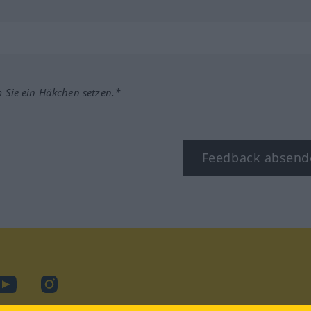
m Sie ein Häkchen setzen.*
Feedback absend
ook
YouTube
Instagram