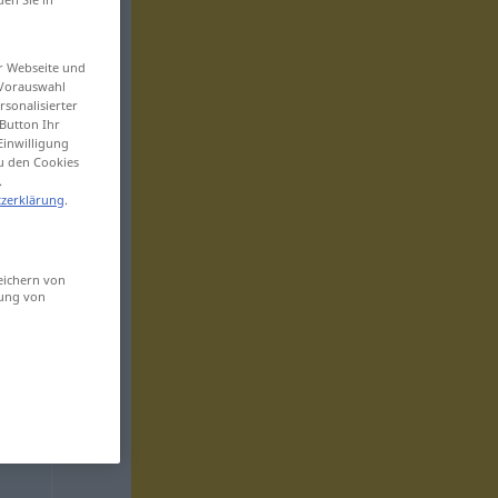
er Webseite und
 Vorauswahl
sonalisierter
Button Ihr
Einwilligung
zu den Cookies
.
zerklärung
.
eichern von
sung von