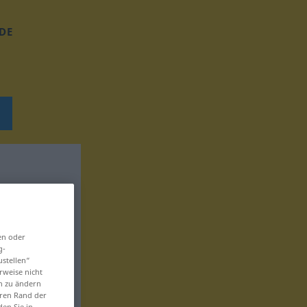
DE
en oder
g-
ustellen“
rweise nicht
en zu ändern
eren Rand der
den Sie in