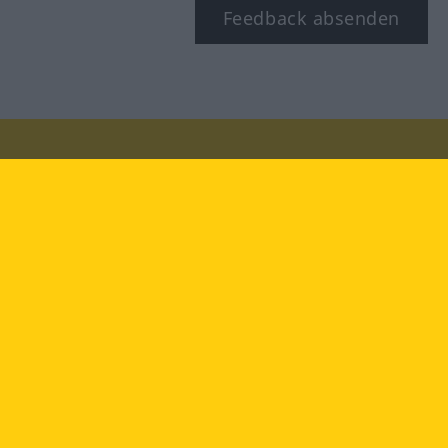
Feedback absenden
Besuchen Sie uns auf:
facebook
YouTube
Instagram
Langenscheidt
NUTZUNGSBEDINGUNGEN
DATENSCHUTZBESTIMMUNGEN