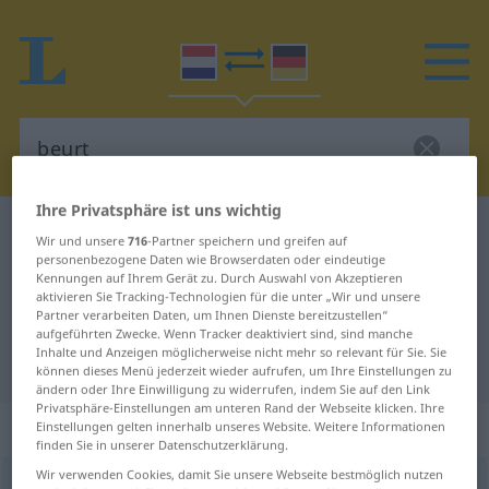
Ihre Privatsphäre ist uns wichtig
Niederländisch-Deutsch Wörterbuch
beurt
Wir und unsere
716
-Partner speichern und greifen auf
personenbezogene Daten wie Browserdaten oder eindeutige
Niederländisch-Deutsch
Kennungen auf Ihrem Gerät zu. Durch Auswahl von Akzeptieren
Übersetzung für "beurt"
aktivieren Sie Tracking-Technologien für die unter „Wir und unsere
Partner verarbeiten Daten, um Ihnen Dienste bereitzustellen“
aufgeführten Zwecke. Wenn Tracker deaktiviert sind, sind manche
Inhalte und Anzeigen möglicherweise nicht mehr so relevant für Sie. Sie
"beurt" Deutsch Übersetzung
können dieses Menü jederzeit wieder aufrufen, um Ihre Einstellungen zu
ändern oder Ihre Einwilligung zu widerrufen, indem Sie auf den Link
Privatsphäre-Einstellungen am unteren Rand der Webseite klicken. Ihre
„beurt“
: zelfstandig naamwoord
Einstellungen gelten innerhalb unseres Website. Weitere Informationen
finden Sie in unserer Datenschutzerklärung.
Wir verwenden Cookies, damit Sie unsere Webseite bestmöglich nutzen
beurt
[bøːrt]
subst