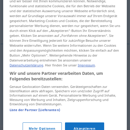
und wir besser mit Ihnen kommunizieren können. Notwendige,
funktionale und statistische Cookies, die für den Betrieb der Webseite
Übersicht aller Übersetzungen
und der statistischen Auswertung unserer Webseite erforderlich sind,
werden auf Grundlage unserer Vorauswahl immer auf Ihrem Endgerät
(Für mehr Details die Übersetzung anklicken/antippen)
gespeichert. Marketing-Cookies und Cookies, die der Bereitstellung
personalisierter Werbung dienen, werden nur gespeichert, wenn Sie uns
Reihe, Inspektion, Turnus
durch einen Klick auf den „Akzeptieren“-Button Ihr Einverständnis
geben. Klicken Sie ansonsten auf „Fortfahren ohne Akzeptieren“. Sie
können Ihre Einwilligung jederzeit für zukünftige Besuche unserer
Webseite widerrufen. Wenn Sie weitere Informationen zu den Cookies
und den Anpassungsmöglichkeiten möchten, klicken Sie einfach auf den
Button „Mehr Optionen“. Weitergehende Hinweise zu der
Reihe
f
beurt
Datenverarbeitung entnehmen Sie ansonsten unserer
Datenschutzerklärung
. Hier finden Sie unser
Impressum
.
Wir und unsere Partner verarbeiten Daten, um
Turnus
m
beurt
Folgendes bereitzustellen:
Genaue Geolocation-Daten verwenden. Geräteeigenschaften zur
Inspektion
f
beurt
AUTO
Identifikation aktiv abfragen. Speichern von und/oder Zugriff auf
Informationen auf einem Gerät. Personalisierte Werbung und Inhalte,
Messung von Werbung und Inhalten, Zielgruppenforschung und
beurtelings
om de beurten → siehe „
“
Entwicklung von Dienstleistungen.
Liste der Partner (Lieferanten)
Mehr Optionen
Akzeptieren