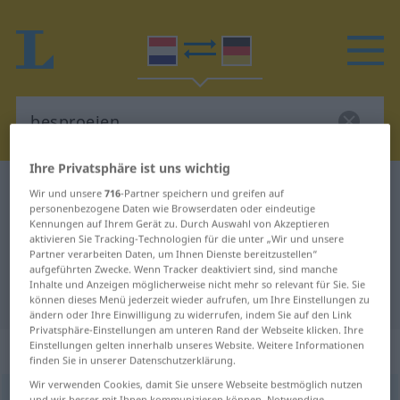
Ihre Privatsphäre ist uns wichtig
Niederländisch-Deutsch Wörterbuch
besproeien
Wir und unsere
716
-Partner speichern und greifen auf
personenbezogene Daten wie Browserdaten oder eindeutige
Niederländisch-Deutsch
Kennungen auf Ihrem Gerät zu. Durch Auswahl von Akzeptieren
aktivieren Sie Tracking-Technologien für die unter „Wir und unsere
Übersetzung für "besproeien"
Partner verarbeiten Daten, um Ihnen Dienste bereitzustellen“
aufgeführten Zwecke. Wenn Tracker deaktiviert sind, sind manche
Inhalte und Anzeigen möglicherweise nicht mehr so relevant für Sie. Sie
"besproeien" Deutsch Übersetzung
können dieses Menü jederzeit wieder aufrufen, um Ihre Einstellungen zu
ändern oder Ihre Einwilligung zu widerrufen, indem Sie auf den Link
Privatsphäre-Einstellungen am unteren Rand der Webseite klicken. Ihre
Einstellungen gelten innerhalb unseres Website. Weitere Informationen
„besproeien“
: werkwoord
finden Sie in unserer Datenschutzerklärung.
Wir verwenden Cookies, damit Sie unsere Webseite bestmöglich nutzen
besproeien
[-ˈspruˑĭə(n)]
v
<
besproeien
>
und wir besser mit Ihnen kommunizieren können. Notwendige,