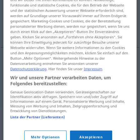
funktionale und statistische Cookies, die für den Betrieb der Webseite
und der statistischen Auswertung unserer Webseite erforderlich sind,
Übersicht aller Übersetzungen
werden auf Grundlage unserer Vorauswahl immer auf Ihrem Endgerät
(Für mehr Details die Übersetzung anklicken/antippen)
gespeichert. Marketing-Cookies und Cookies, die der Bereitstellung
personalisierter Werbung dienen, werden nur gespeichert, wenn Sie uns
durch einen Klick auf den „Akzeptieren“-Button Ihr Einverständnis
begießen, berieseln, sprengen
geben. Klicken Sie ansonsten auf „Fortfahren ohne Akzeptieren“. Sie
können Ihre Einwilligung jederzeit für zukünftige Besuche unserer
Webseite widerrufen. Wenn Sie weitere Informationen zu den Cookies
und den Anpassungsmöglichkeiten möchten, klicken Sie einfach auf den
Button „Mehr Optionen“. Weitergehende Hinweise zu der
Datenverarbeitung entnehmen Sie ansonsten unserer
begießen
besproeien
Datenschutzerklärung
. Hier finden Sie unser
Impressum
.
Wir und unsere Partner verarbeiten Daten, um
berieseln
besproeien
Folgendes bereitzustellen:
Genaue Geolocation-Daten verwenden. Geräteeigenschaften zur
sprengen
besproeien
Identifikation aktiv abfragen. Speichern von und/oder Zugriff auf
Informationen auf einem Gerät. Personalisierte Werbung und Inhalte,
Messung von Werbung und Inhalten, Zielgruppenforschung und
Entwicklung von Dienstleistungen.
Liste der Partner (Lieferanten)
Mehr Optionen
Akzeptieren