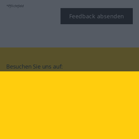
*Pflichtfeld
Feedback absenden
Besuchen Sie uns auf:
facebook
YouTube
Instagram
Langenscheidt
NUTZUNGSBEDINGUNGEN