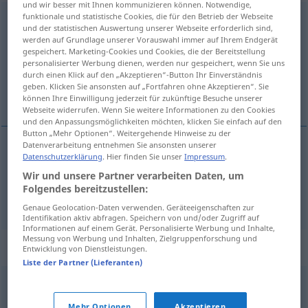
und wir besser mit Ihnen kommunizieren können. Notwendige,
funktionale und statistische Cookies, die für den Betrieb der Webseite
berieseln
<
berieseln
>
und der statistischen Auswertung unserer Webseite erforderlich sind,
werden auf Grundlage unserer Vorauswahl immer auf Ihrem Endgerät
Übersicht aller Übersetzungen
gespeichert. Marketing-Cookies und Cookies, die der Bereitstellung
personalisierter Werbung dienen, werden nur gespeichert, wenn Sie uns
(Für mehr Details die Übersetzung anklicken/antippen)
durch einen Klick auf den „Akzeptieren“-Button Ihr Einverständnis
geben. Klicken Sie ansonsten auf „Fortfahren ohne Akzeptieren“. Sie
besproeien, bewerken
können Ihre Einwilligung jederzeit für zukünftige Besuche unserer
Webseite widerrufen. Wenn Sie weitere Informationen zu den Cookies
und den Anpassungsmöglichkeiten möchten, klicken Sie einfach auf den
Button „Mehr Optionen“. Weitergehende Hinweise zu der
Datenverarbeitung entnehmen Sie ansonsten unserer
Datenschutzerklärung
. Hier finden Sie unser
Impressum
.
besproeien
berieseln
Wir und unsere Partner verarbeiten Daten, um
Folgendes bereitzustellen:
bewerken
berieseln
FIG
Genaue Geolocation-Daten verwenden. Geräteeigenschaften zur
Identifikation aktiv abfragen. Speichern von und/oder Zugriff auf
Informationen auf einem Gerät. Personalisierte Werbung und Inhalte,
Messung von Werbung und Inhalten, Zielgruppenforschung und
Synonyme für "berieseln"
Entwicklung von Dienstleistungen.
Liste der Partner (Lieferanten)
besprengen
,
spritzen
Mehr Optionen
Akzeptieren