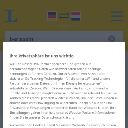
Ihre Privatsphäre ist uns wichtig
Deutsch-Niederländisch Wörterbuch
berieseln
Wir und unsere
716
-Partner speichern und greifen auf
Deutsch-Niederländisch
personenbezogene Daten wie Browserdaten oder eindeutige
Kennungen auf Ihrem Gerät zu. Durch Auswahl von Akzeptieren
Übersetzung für "berieseln"
aktivieren Sie Tracking-Technologien für die unter „Wir und unsere
Partner verarbeiten Daten, um Ihnen Dienste bereitzustellen“
aufgeführten Zwecke. Wenn Tracker deaktiviert sind, sind manche
Inhalte und Anzeigen möglicherweise nicht mehr so relevant für Sie. Sie
"berieseln" Niederländisch
können dieses Menü jederzeit wieder aufrufen, um Ihre Einstellungen zu
ändern oder Ihre Einwilligung zu widerrufen, indem Sie auf den Link
Übersetzung
Privatsphäre-Einstellungen am unteren Rand der Webseite klicken. Ihre
Einstellungen gelten innerhalb unseres Website. Weitere Informationen
finden Sie in unserer Datenschutzerklärung.
„berieseln“
Wir verwenden Cookies, damit Sie unsere Webseite bestmöglich nutzen