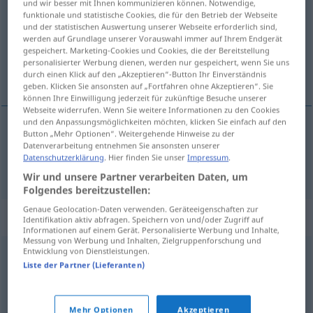
und wir besser mit Ihnen kommunizieren können. Notwendige,
funktionale und statistische Cookies, die für den Betrieb der Webseite
Übersicht aller Übersetzungen
und der statistischen Auswertung unserer Webseite erforderlich sind,
werden auf Grundlage unserer Vorauswahl immer auf Ihrem Endgerät
(Für mehr Details die Übersetzung anklicken/antippen)
gespeichert. Marketing-Cookies und Cookies, die der Bereitstellung
personalisierter Werbung dienen, werden nur gespeichert, wenn Sie uns
anbinden
durch einen Klick auf den „Akzeptieren“-Button Ihr Einverständnis
geben. Klicken Sie ansonsten auf „Fortfahren ohne Akzeptieren“. Sie
können Ihre Einwilligung jederzeit für zukünftige Besuche unserer
Webseite widerrufen. Wenn Sie weitere Informationen zu den Cookies
und den Anpassungsmöglichkeiten möchten, klicken Sie einfach auf den
Button „Mehr Optionen“. Weitergehende Hinweise zu der
anbinden
aanbinden
Datenverarbeitung entnehmen Sie ansonsten unserer
Datenschutzerklärung
. Hier finden Sie unser
Impressum
.
Wir und unsere Partner verarbeiten Daten, um
Folgendes bereitzustellen:
Genaue Geolocation-Daten verwenden. Geräteeigenschaften zur
Beispielsätze für "aanbinden"
Identifikation aktiv abfragen. Speichern von und/oder Zugriff auf
Informationen auf einem Gerät. Personalisierte Werbung und Inhalte,
Messung von Werbung und Inhalten, Zielgruppenforschung und
Entwicklung von Dienstleistungen.
de
kat
de
bel
aanbinden
Liste der Partner (Lieferanten)
der
Katze
die
Schelle
anhängen
UMG
FIG
Mehr Optionen
Akzeptieren