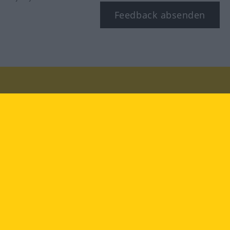
Feedback absenden
Besuchen Sie uns auf:
facebook
YouTube
Instagram
Langenscheidt
NUTZUNGSBEDINGUNGEN