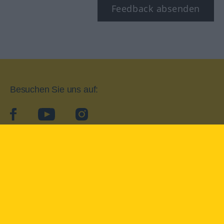
Feedback absenden
Besuchen Sie uns auf:
facebook
YouTube
Instagram
Langenscheidt
NUTZUNGSBEDINGUNGEN
DATENSCHUTZBESTIMMUNGEN