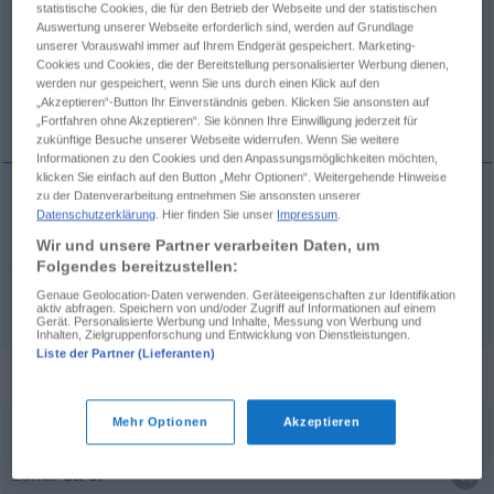
statistische Cookies, die für den Betrieb der Webseite und der statistischen
Auswertung unserer Webseite erforderlich sind, werden auf Grundlage
Übersicht aller Übersetzungen
unserer Vorauswahl immer auf Ihrem Endgerät gespeichert. Marketing-
Cookies und Cookies, die der Bereitstellung personalisierter Werbung dienen,
(Für mehr Details die Übersetzung anklicken/antippen)
werden nur gespeichert, wenn Sie uns durch einen Klick auf den
„Akzeptieren“-Button Ihr Einverständnis geben. Klicken Sie ansonsten auf
zumal, besonders
„Fortfahren ohne Akzeptieren“. Sie können Ihre Einwilligung jederzeit für
zukünftige Besuche unserer Webseite widerrufen. Wenn Sie weitere
Informationen zu den Cookies und den Anpassungsmöglichkeiten möchten,
klicken Sie einfach auf den Button „Mehr Optionen“. Weitergehende Hinweise
zu der Datenverarbeitung entnehmen Sie ansonsten unserer
Datenschutzerklärung
. Hier finden Sie unser
Impressum
.
zumal
,
besonders
besonders
mit cum, quod, si, qui
Wir und unsere Partner verarbeiten Daten, um
praesertim
Folgendes bereitzustellen:
Genaue Geolocation-Daten verwenden. Geräteeigenschaften zur Identifikation
aktiv abfragen. Speichern von und/oder Zugriff auf Informationen auf einem
Gerät. Personalisierte Werbung und Inhalte, Messung von Werbung und
Inhalten, Zielgruppenforschung und Entwicklung von Dienstleistungen.
Liste der Partner (Lieferanten)
Beispielsätze für "praesertim"
Mehr Optionen
Akzeptieren
praesertim
qui
/
qui
praesertim
zumal
da er