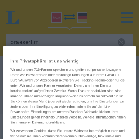
Ihre Privatsphäre ist uns wichtig
Latein-Deutsch Wörterbuch
praesertim
Wir und unsere
716
-Partner speichern und greifen auf personenbezogene
Latein-Deutsch Übersetzung für
Daten wie Browserdaten oder eindeutige Kennungen auf Ihrem Gerät zu.
Durch Auswahl von Akzeptieren aktivieren Sie Tracking-Technologien für die
"praesertim"
unter „Wir und unsere Partner verarbeiten Daten, um Ihnen Dienste
bereitzustellen“ aufgeführten Zwecke. Wenn Tracker deaktiviert sind, sind
manche Inhalte und Anzeigen möglicherweise nicht mehr so relevant für Sie.
Sie können dieses Menü jederzeit wieder aufrufen, um Ihre Einstellungen zu
"praesertim" Deutsch Übersetzung
ändern oder Ihre Einwilligung zu widerrufen, indem Sie auf den Link
Privatsphäre-Einstellungen am unteren Rand der Webseite klicken. Ihre
Einstellungen gelten innerhalb unseres Website. Weitere Informationen finden
„praesertim“
: Adverb, adverbial
Sie in unserer Datenschutzerklärung.
Wir verwenden Cookies, damit Sie unsere Webseite bestmöglich nutzen und
wir besser mit Ihnen kommunizieren können. Notwendige, funktionale und
praesertim
prae
serere1
adv
<
kausal
>
||
,
||