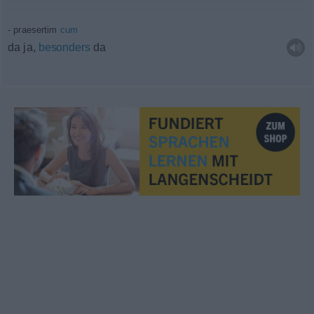
praesertim
cum
da ja,
besonders
da