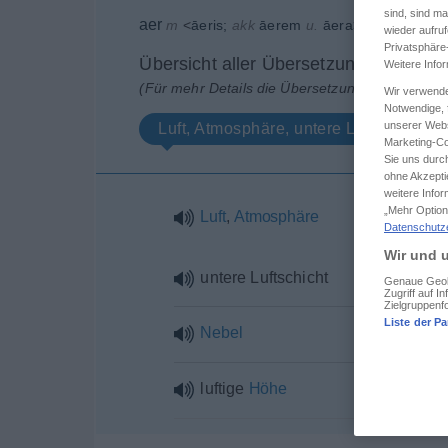
sind, sind m
aer
m
<
āeris
;
akk
āerem
u.
āera
>
wieder aufruf
Privatsphäre
Übersicht aller Übersetzungen
Weitere Info
(Für mehr Details die Übersetzung anklicken/an
Wir verwende
Notwendige, f
unserer Webs
Luft, Atmosphäre, untere Luftschicht
Marketing-Co
Sie uns durch
ohne Akzepti
weitere Info
„Mehr Option
Luft
,
Atmosphäre
Datenschutz
Wir und u
untere Luftschicht
Genaue Geolo
Zugriff auf 
Zielgruppenf
Liste der Pa
Nebel
luftige
Höhe