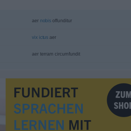
aer
nobis
offunditur
vix
ictus
aer
aer terram circumfundit