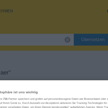
EHMEN
Übersetzen
"aer"
atsphäre ist uns wichtig
ere
716
-Partner speichern und greifen auf personenbezogene Daten wie Browserdaten oder e
f Ihrem Gerät zu. Durch Auswahl von Akzeptieren aktivieren Sie Tracking-Technologien für d
artner verarbeiten Daten, um Ihnen Dienste bereitzustellen“ aufgeführten Zwecke. Wenn Trac