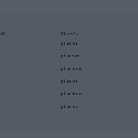
AR
PLURAL
pl
aeres
pl
aerum
pl
aeribus
pl
aeres
pl
aeribus
pl
aeres