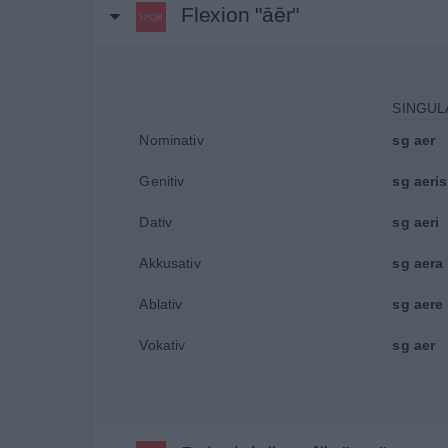
Flexion "āēr"
SINGUL
Nominativ
sg
aer
Genitiv
sg
aeris
Dativ
sg
aeri
Akkusativ
sg
aera
Ablativ
sg
aere
Vokativ
sg
aer