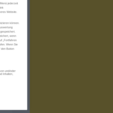
 Menü jederzeit
ink
seres Website.
izieren können.
 Auswertung
 gespeichert.
eichert, wenn
uf „Fortfahren
rufen. Wenn Sie
f den Button
 von und/oder
d Inhalten,