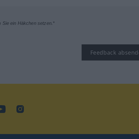
m Sie ein Häkchen setzen.*
Feedback absend
ok
YouTube
Instagram