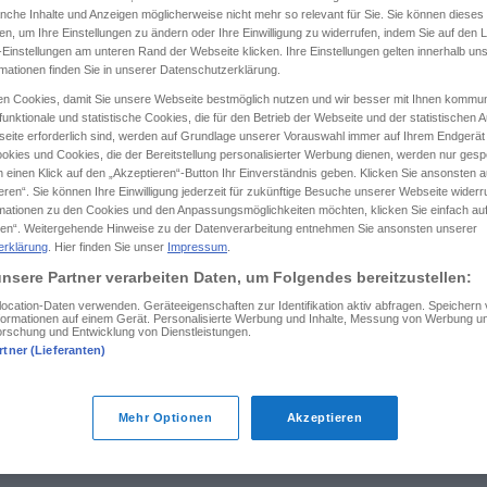
anche Inhalte und Anzeigen möglicherweise nicht mehr so relevant für Sie. Sie können dieses
en, um Ihre Einstellungen zu ändern oder Ihre Einwilligung zu widerrufen, indem Sie auf den L
-Einstellungen am unteren Rand der Webseite klicken. Ihre Einstellungen gelten innerhalb un
rmationen finden Sie in unserer Datenschutzerklärung.
tippen)
n Cookies, damit Sie unsere Webseite bestmöglich nutzen und wir besser mit Ihnen kommun
unktionale und statistische Cookies, die für den Betrieb der Webseite und der statistischen
eite erforderlich sind, werden auf Grundlage unserer Vorauswahl immer auf Ihrem Endgerät
Nebel
luftige Höhe
okies und Cookies, die der Bereitstellung personalisierter Werbung dienen, werden nur gesp
 einen Klick auf den „Akzeptieren“-Button Ihr Einverständnis geben. Klicken Sie ansonsten a
eren“. Sie können Ihre Einwilligung jederzeit für zukünftige Besuche unserer Webseite wider
rmationen zu den Cookies und den Anpassungsmöglichkeiten möchten, klicken Sie einfach au
en“. Weitergehende Hinweise zu der Datenverarbeitung entnehmen Sie ansonsten unserer
āēr
erklärung
. Hier finden Sie unser
Impressum
.
nsere Partner verarbeiten Daten, um Folgendes bereitzustellen:
āēr
cation-Daten verwenden. Geräteeigenschaften zur Identifikation aktiv abfragen. Speichern
Informationen auf einem Gerät. Personalisierte Werbung und Inhalte, Messung von Werbung un
orschung und Entwicklung von Dienstleistungen.
rtner (Lieferanten)
āēr
POET
Mehr Optionen
Akzeptieren
āēr
FIG