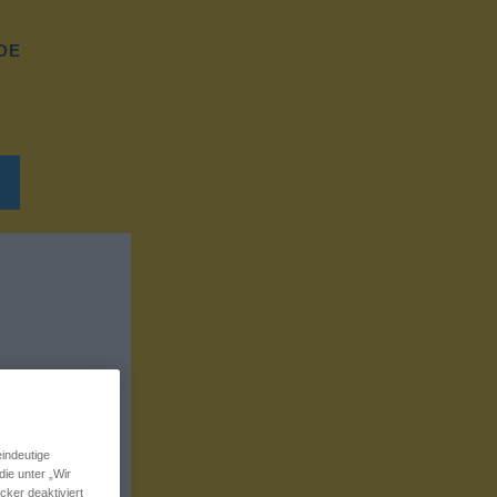
DE
indeutige
ie unter „Wir
ker deaktiviert