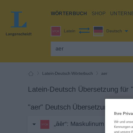
WÖRTERBUCH
SHOP
UNTERN
Latein
Deutsch
Latein-Deutsch Wörterbuch
aer
Latein-Deutsch Übersetzung für 
"aer" Deutsch Übersetzung
Ihre Priv
Wir und uns
„āēr“
: Maskulinum
Kennungen au
und unsere P