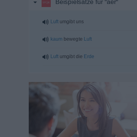
Beispielsätze für "aer"
Luft
umgibt uns
kaum
bewegte
Luft
Luft
umgibt die
Erde