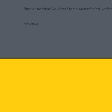
Bitte bestätigen Sie, dass Sie ein Mensch sind, inde
*Pflichtfeld
Besuchen Sie uns auf:
faceb
Langenscheidt