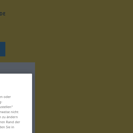
DE
en oder
g-
ustellen“
rweise nicht
en zu ändern
eren Rand der
den Sie in