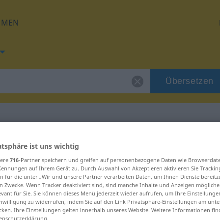
HMEN
Übersetzen
 für "zapleten"
atsphäre ist uns wichtig
sere
716
-Partner speichern und greifen auf personenbezogene Daten wie Browserdat
Kennungen auf Ihrem Gerät zu. Durch Auswahl von Akzeptieren aktivieren Sie Trackin
ng
n für die unter „Wir und unsere Partner verarbeiten Daten, um Ihnen Dienste bereitz
n Zwecke. Wenn Tracker deaktiviert sind, sind manche Inhalte und Anzeigen mögliche
evant für Sie. Sie können dieses Menü jederzeit wieder aufrufen, um Ihre Einstellung
inwilligung zu widerrufen, indem Sie auf den Link Privatsphäre-Einstellungen am unt
cken. Ihre Einstellungen gelten innerhalb unseres Website. Weitere Informationen fin
enschutzerklärung.