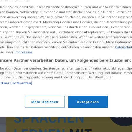
en Cookies, damit Sie unsere Webseite bestmöglich nutzen und wir besser mit Ihnen
en können. Notwendige, funktionale und statistische Cookies, die für den Betrieb d
ischen Auswertung unserer Webseite erforderlich sind, werden auf Grundlage unserer
hrem Endgerät gespeichert. Marketing-Cookies und Cookies, die der Bereitstellung per
tippen)
nen, werden nur gespeichert, wenn Sie uns durch einen Klick auf den „Akzeptieren“-
nis geben. Klicken Sie ansonsten auf „Fortfahren ohne Akzeptieren“. Sie können Ihre 
ür zukünftige Besuche unserer Webseite widerrufen. Wenn Sie weitere Informationen 
rt
assungsmöglichkeiten möchten, klicken Sie einfach auf den Button „Mehr Optionen“
de Hinweise zu der Datenverarbeitung entnehmen Sie ansonsten unserer
Datenschut
 Sie unser
Impressum
.
unsere Partner verarbeiten Daten, um Folgendes bereitzustellen:
iert
zapleten
ocation-Daten verwenden. Geräteeigenschaften zur Identifikation aktiv abfragen. Sp
griff auf Informationen auf einem Gerät. Personalisierte Werbung und Inhalte, Mes
 Inhalten, Zielgruppenforschung und Entwicklung von Dienstleistungen.
artner (Lieferanten)
Mehr Optionen
Akzeptieren