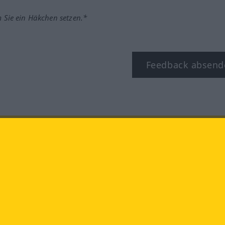
m Sie ein Häkchen setzen.*
Feedback absend
ook
YouTube
Instagram