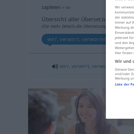
zapleten
<
-o
>
Wir verwend
kommunizier
der statist
Übersicht aller Übersetzungen
immer auf I
(Für mehr Details die Übersetzung anklicken/an
Werbung die
Einverständ
jederzeit f
wirr, verwirrt, verworren, komplizie
und den Anp
Weitergehen
Hier finden
Wir und 
wirr
,
verwirrt
,
verworren
,
kompliz
Genaue Geol
und/oder Zu
Werbung und
Liste der P