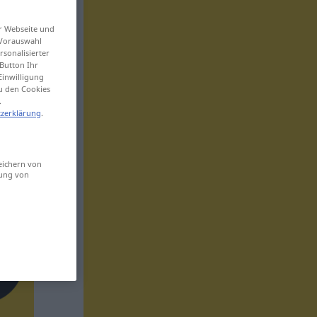
er Webseite und
 Vorauswahl
sonalisierter
Button Ihr
Einwilligung
zu den Cookies
.
zerklärung
.
eichern von
sung von