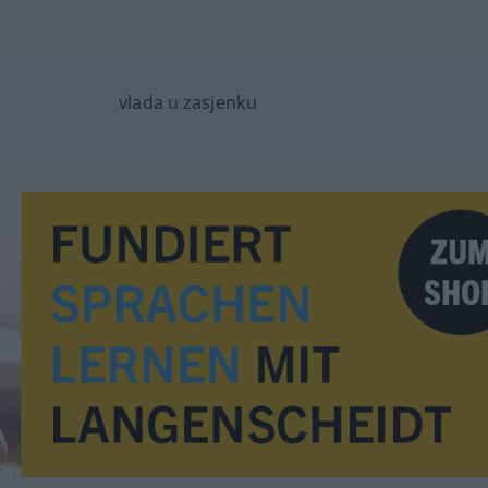
vlada
u
zasjenku