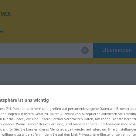
HMEN
Übersetzen
 für "vlada"
atsphäre ist uns wichtig
sere
716
-Partner speichern und greifen auf personenbezogene Daten wie Browserdat
Kennungen auf Ihrem Gerät zu. Durch Auswahl von Akzeptieren aktivieren Sie Trackin
n für die unter „Wir und unsere Partner verarbeiten Daten, um Ihnen Dienste bereitz
n Zwecke. Wenn Tracker deaktiviert sind, sind manche Inhalte und Anzeigen mögliche
evant für Sie. Sie können dieses Menü jederzeit wieder aufrufen, um Ihre Einstellung
inwilligung zu widerrufen, indem Sie auf den Link Privatsphäre-Einstellungen am unt