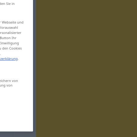
den Sie in
er Webseite und
 Vorauswahl
sonalisierter
Button Ihr
Einwilligung
zu den Cookies
.
zerklärung
.
eichern von
sung von