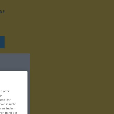
DE
en oder
g-
ustellen“
rweise nicht
en zu ändern
eren Rand der