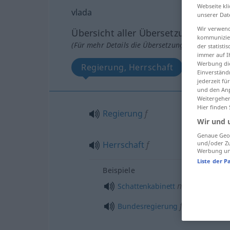
Webseite kli
vlada
unserer Dat
Wir verwend
Übersicht aller Übersetzungen
kommunizier
(Für mehr Details die Übersetzung anklicken/an
der statist
immer auf I
Werbung die
Regierung, Herrschaft
Einverständ
jederzeit f
und den Anp
Weitergehen
Hier finden
Regierung
f
Wir und 
Genaue Geol
Herrschaft
f
und/oder Zu
Werbung und
Liste der P
Beispiele
n
Schattenkabinett
f
Bundesregierung