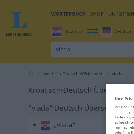
WÖRTERBUCH
SHOP
UNTERNE
Kroatisch
Deutsch
Kroatisch-Deutsch Wörterbuch
vlada
Kroatisch-Deutsch Übersetzung
Ihre Priv
"vlada" Deutsch Übersetzung
Wir und un
eindeutige 
Technologie
aufgeführte
„vlada“
mehr so rel
oder Ihre E