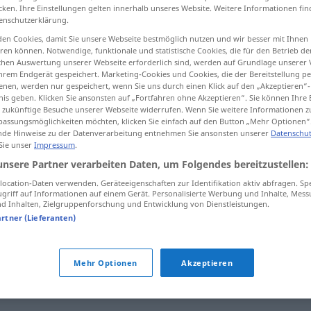
cken. Ihre Einstellungen gelten innerhalb unseres Website. Weitere Informationen fin
enschutzerklärung.
en Cookies, damit Sie unsere Webseite bestmöglich nutzen und wir besser mit Ihnen
en können. Notwendige, funktionale und statistische Cookies, die für den Betrieb d
tippen)
ischen Auswertung unserer Webseite erforderlich sind, werden auf Grundlage unserer
hrem Endgerät gespeichert. Marketing-Cookies und Cookies, die der Bereitstellung per
nen, werden nur gespeichert, wenn Sie uns durch einen Klick auf den „Akzeptieren“-
nis geben. Klicken Sie ansonsten auf „Fortfahren ohne Akzeptieren“. Sie können Ihre 
ür zukünftige Besuche unserer Webseite widerrufen. Wenn Sie weitere Informationen 
assungsmöglichkeiten möchten, klicken Sie einfach auf den Button „Mehr Optionen“
de Hinweise zu der Datenverarbeitung entnehmen Sie ansonsten unserer
Datenschut
 Sie unser
Impressum
.
vlada
unsere Partner verarbeiten Daten, um Folgendes bereitzustellen:
ocation-Daten verwenden. Geräteeigenschaften zur Identifikation aktiv abfragen. Sp
vlada
griff auf Informationen auf einem Gerät. Personalisierte Werbung und Inhalte, Mes
 Inhalten, Zielgruppenforschung und Entwicklung von Dienstleistungen.
artner (Lieferanten)
vlada
u
sjeni
POL
Mehr Optionen
Akzeptieren
savezna vladaa