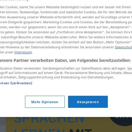
en Cookies, damit Sie unsere Webseite bestmöglich nutzen und wir besser mit Ihnen
en können. Notwendige, funktionale und statistische Cookies, die für den Betrieb d
ischen Auswertung unserer Webseite erforderlich sind, werden auf Grundlage unserer
hrem Endgerät gespeichert. Marketing-Cookies und Cookies, die der Bereitstellung per
tippen)
nen, werden nur gespeichert, wenn Sie uns durch einen Klick auf den „Akzeptieren“-
nis geben. Klicken Sie ansonsten auf „Fortfahren ohne Akzeptieren“. Sie können Ihre 
ür zukünftige Besuche unserer Webseite widerrufen. Wenn Sie weitere Informationen 
assungsmöglichkeiten möchten, klicken Sie einfach auf den Button „Mehr Optionen“
de Hinweise zu der Datenverarbeitung entnehmen Sie ansonsten unserer
Datenschut
 Sie unser
Impressum
.
unsere Partner verarbeiten Daten, um Folgendes bereitzustellen:
uslijediti
ocation-Daten verwenden. Geräteeigenschaften zur Identifikation aktiv abfragen. Sp
griff auf Informationen auf einem Gerät. Personalisierte Werbung und Inhalte, Mes
 Inhalten, Zielgruppenforschung und Entwicklung von Dienstleistungen.
artner (Lieferanten)
Mehr Optionen
Akzeptieren