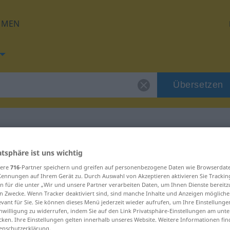
HMEN
Übersetzen
für "uslijediti"
atsphäre ist uns wichtig
sere
716
-Partner speichern und greifen auf personenbezogene Daten wie Browserdat
Kennungen auf Ihrem Gerät zu. Durch Auswahl von Akzeptieren aktivieren Sie Trackin
ng
n für die unter „Wir und unsere Partner verarbeiten Daten, um Ihnen Dienste bereitz
n Zwecke. Wenn Tracker deaktiviert sind, sind manche Inhalte und Anzeigen mögliche
evant für Sie. Sie können dieses Menü jederzeit wieder aufrufen, um Ihre Einstellung
inwilligung zu widerrufen, indem Sie auf den Link Privatsphäre-Einstellungen am unt
cken. Ihre Einstellungen gelten innerhalb unseres Website. Weitere Informationen fin
enschutzerklärung.