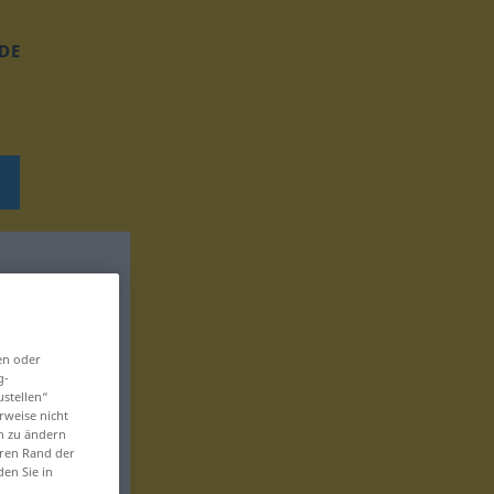
DE
en oder
g-
ustellen“
rweise nicht
en zu ändern
eren Rand der
den Sie in