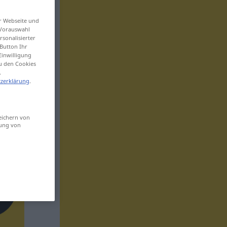
er Webseite und
 Vorauswahl
sonalisierter
Button Ihr
Einwilligung
zu den Cookies
.
zerklärung
.
eichern von
sung von