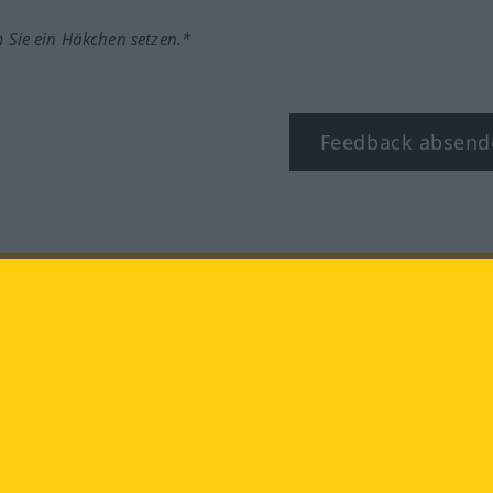
m Sie ein Häkchen setzen.*
Feedback absend
ook
YouTube
Instagram