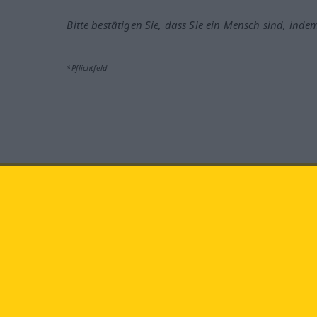
Bitte bestätigen Sie, dass Sie ein Mensch sind, inde
*Pflichtfeld
Besuchen Sie uns auf:
faceb
Langenscheidt