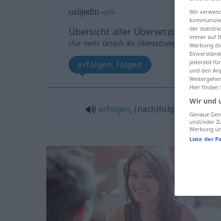
uslijediti
<
pf
>
Wir verwend
kommunizier
der statist
Übersicht aller Übersetzungen
immer auf I
(Für mehr Details die Übersetzung anklicken/an
Werbung die
Einverständ
jederzeit f
erfolgen, folgen
und den Anp
Weitergehen
Hier finden
Wir und 
erfolgen
, (nach)folgen
Genaue Geol
und/oder Zu
Werbung und
Liste der P