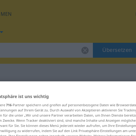
HMEN
Übersetzen
 für "urezati"
atsphäre ist uns wichtig
sere
716
-Partner speichern und greifen auf personenbezogene Daten wie Browserdat
Kennungen auf Ihrem Gerät zu. Durch Auswahl von Akzeptieren aktivieren Sie Trackin
n für die unter „Wir und unsere Partner verarbeiten Daten, um Ihnen Dienste bereitz
n Zwecke. Wenn Tracker deaktiviert sind, sind manche Inhalte und Anzeigen mögliche
evant für Sie. Sie können dieses Menü jederzeit wieder aufrufen, um Ihre Einstellung
inwilligung zu widerrufen, indem Sie auf den Link Privatsphäre-Einstellungen am unt
cken. Ihre Einstellungen gelten innerhalb unseres Website. Weitere Informationen fin