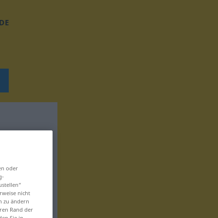
DE
en oder
g-
ustellen“
rweise nicht
en zu ändern
eren Rand der
den Sie in