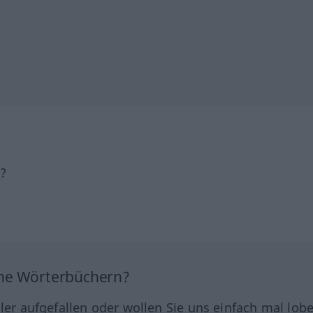
h?
ine Wörterbüchern?
hler aufgefallen oder wollen Sie uns einfach mal lob