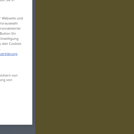
er Webseite und
 Vorauswahl
sonalisierter
Button Ihr
Einwilligung
zu den Cookies
.
zerklärung
.
eichern von
sung von