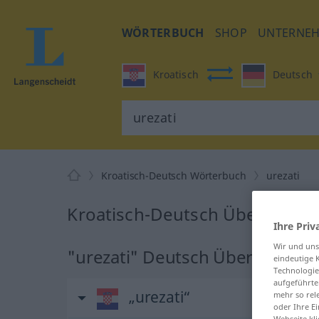
WÖRTERBUCH
SHOP
UNTERNE
Kroatisch
Deutsch
Kroatisch-Deutsch Wörterbuch
urezati
Kroatisch-Deutsch Übersetzung
Ihre Priv
Wir und un
"urezati" Deutsch Übersetzung
eindeutige 
Technologie
aufgeführte
„urezati“
mehr so rel
oder Ihre E
Webseite kli