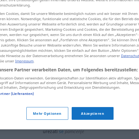
enschutzerklärung.
en Cookies, damit Sie unsere Webseite bestmöglich nutzen und wir besser mit Ihnen
en können. Notwendige, funktionale und statistische Cookies, die für den Betrieb d
ischen Auswertung unserer Webseite erforderlich sind, werden auf Grundlage unserer
tippen)
hrem Endgerät gespeichert. Marketing-Cookies und Cookies, die der Bereitstellung per
nen, werden nur gespeichert, wenn Sie uns durch einen Klick auf den „Akzeptieren“-
en, kerben, stechen
eine Kerbe schneiden
nis geben. Klicken Sie ansonsten auf „Fortfahren ohne Akzeptieren“. Sie können Ihre 
ür zukünftige Besuche unserer Webseite widerrufen. Wenn Sie weitere Informationen 
assungsmöglichkeiten möchten, klicken Sie einfach auf den Button „Mehr Optionen“
de Hinweise zu der Datenverarbeitung entnehmen Sie ansonsten unserer
Datenschut
 Sie unser
Impressum
.
eren
urezati
unsere Partner verarbeiten Daten, um Folgendes bereitzustellen:
ocation-Daten verwenden. Geräteeigenschaften zur Identifikation aktiv abfragen. Sp
griff auf Informationen auf einem Gerät. Personalisierte Werbung und Inhalte, Mes
urezati
 Inhalten, Zielgruppenforschung und Entwicklung von Dienstleistungen.
artner (Lieferanten)
urezati
u bakar
Mehr Optionen
Akzeptieren
urezati
se
pamćenje