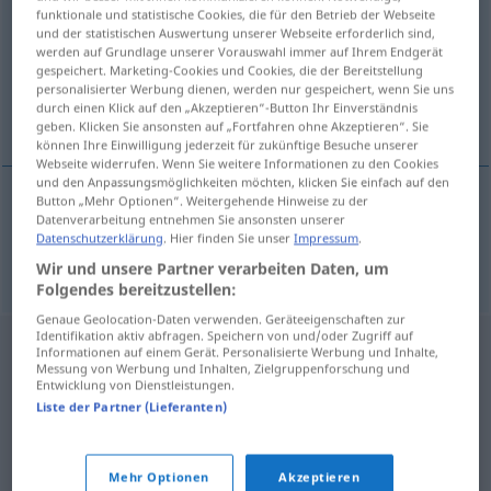
funktionale und statistische Cookies, die für den Betrieb der Webseite
und der statistischen Auswertung unserer Webseite erforderlich sind,
Übersicht aller Übersetzungen
werden auf Grundlage unserer Vorauswahl immer auf Ihrem Endgerät
(Für mehr Details die Übersetzung anklicken/antippen)
gespeichert. Marketing-Cookies und Cookies, die der Bereitstellung
personalisierter Werbung dienen, werden nur gespeichert, wenn Sie uns
durch einen Klick auf den „Akzeptieren“-Button Ihr Einverständnis
Anteil
geben. Klicken Sie ansonsten auf „Fortfahren ohne Akzeptieren“. Sie
können Ihre Einwilligung jederzeit für zukünftige Besuche unserer
Webseite widerrufen. Wenn Sie weitere Informationen zu den Cookies
und den Anpassungsmöglichkeiten möchten, klicken Sie einfach auf den
Button „Mehr Optionen“. Weitergehende Hinweise zu der
Datenverarbeitung entnehmen Sie ansonsten unserer
Anteil
m
udio
Datenschutzerklärung
. Hier finden Sie unser
Impressum
.
Wir und unsere Partner verarbeiten Daten, um
Folgendes bereitzustellen:
Genaue Geolocation-Daten verwenden. Geräteeigenschaften zur
Identifikation aktiv abfragen. Speichern von und/oder Zugriff auf
Informationen auf einem Gerät. Personalisierte Werbung und Inhalte,
Messung von Werbung und Inhalten, Zielgruppenforschung und
Entwicklung von Dienstleistungen.
Liste der Partner (Lieferanten)
Mehr Optionen
Akzeptieren