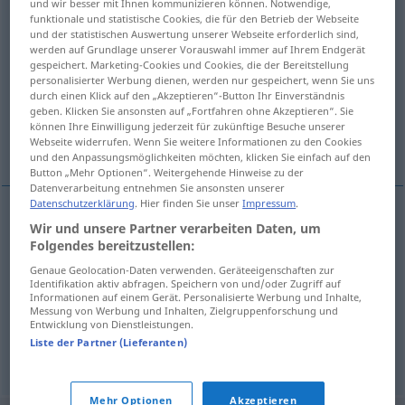
und wir besser mit Ihnen kommunizieren können. Notwendige,
funktionale und statistische Cookies, die für den Betrieb der Webseite
Übersicht aller Übersetzungen
und der statistischen Auswertung unserer Webseite erforderlich sind,
werden auf Grundlage unserer Vorauswahl immer auf Ihrem Endgerät
(Für mehr Details die Übersetzung anklicken/antippen)
gespeichert. Marketing-Cookies und Cookies, die der Bereitstellung
personalisierter Werbung dienen, werden nur gespeichert, wenn Sie uns
Stumpfheit, Apathie
durch einen Klick auf den „Akzeptieren“-Button Ihr Einverständnis
geben. Klicken Sie ansonsten auf „Fortfahren ohne Akzeptieren“. Sie
können Ihre Einwilligung jederzeit für zukünftige Besuche unserer
Abgestumpftheit Stumpfsinnigkeit Blödheit
Webseite widerrufen. Wenn Sie weitere Informationen zu den Cookies
und den Anpassungsmöglichkeiten möchten, klicken Sie einfach auf den
Button „Mehr Optionen“. Weitergehende Hinweise zu der
Datenverarbeitung entnehmen Sie ansonsten unserer
Datenschutzerklärung
. Hier finden Sie unser
Impressum
.
Wir und unsere Partner verarbeiten Daten, um
Stumpfheit
f
tupost
Folgendes bereitzustellen:
Genaue Geolocation-Daten verwenden. Geräteeigenschaften zur
Abgestumpftheit
f
a.
Stumpfsinnigkeit
f
FIG
Identifikation aktiv abfragen. Speichern von und/oder Zugriff auf
Informationen auf einem Gerät. Personalisierte Werbung und Inhalte,
Blödheit
f
tupost
Messung von Werbung und Inhalten, Zielgruppenforschung und
Entwicklung von Dienstleistungen.
Liste der Partner (Lieferanten)
Apathie
f
tupost
Mehr Optionen
Akzeptieren