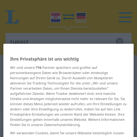
Ihre Privatsphäre ist uns wichtig
Kroatisch-Deutsch Wörterbuch
tupost
Wir und unsere
716
-Partner speichern und greifen auf
personenbezogene Daten wie Browserdaten oder eindeutige
Kroatisch-Deutsch Übersetzung für
Kennungen auf Ihrem Gerät zu. Durch Auswahl von Akzeptieren
"tupost"
aktivieren Sie Tracking-Technologien für die unter „Wir und unsere
Partner verarbeiten Daten, um Ihnen Dienste bereitzustellen“
aufgeführten Zwecke. Wenn Tracker deaktiviert sind, sind manche
Inhalte und Anzeigen möglicherweise nicht mehr so relevant für Sie. Sie
"tupost" Deutsch Übersetzung
können dieses Menü jederzeit wieder aufrufen, um Ihre Einstellungen zu
ändern oder Ihre Einwilligung zu widerrufen, indem Sie auf den Link
Privatsphäre-Einstellungen am unteren Rand der Webseite klicken. Ihre
„tupost“
: ženski rod
Einstellungen gelten innerhalb unseres Website. Weitere Informationen
finden Sie in unserer Datenschutzerklärung.
Wir verwenden Cookies, damit Sie unsere Webseite bestmöglich nutzen
tupost
f
<
-osti
;
instr
sg
-osti
, -ošću
>