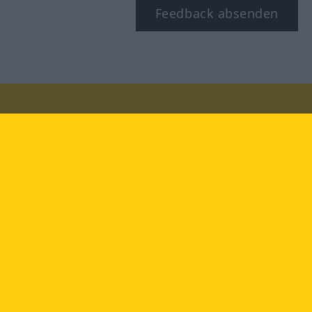
Feedback absenden
Besuchen Sie uns auf:
facebook
YouTube
Instagram
Langenscheidt
NUTZUNGSBEDINGUNGEN
DATENSCHUTZBESTIMMUNGEN