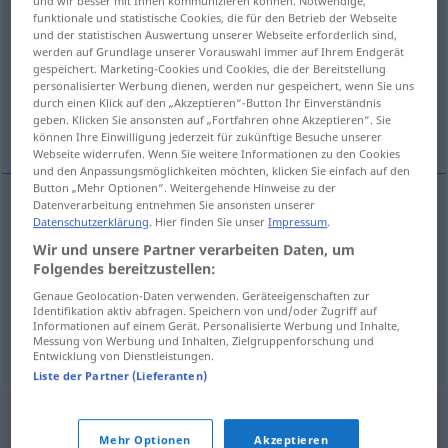
und wir besser mit Ihnen kommunizieren können. Notwendige,
funktionale und statistische Cookies, die für den Betrieb der Webseite
Übersicht aller Übersetzungen
und der statistischen Auswertung unserer Webseite erforderlich sind,
werden auf Grundlage unserer Vorauswahl immer auf Ihrem Endgerät
(Für mehr Details die Übersetzung anklicken/antippen)
gespeichert. Marketing-Cookies und Cookies, die der Bereitstellung
personalisierter Werbung dienen, werden nur gespeichert, wenn Sie uns
erschaffen, schaffen, hervorbringen,
durch einen Klick auf den „Akzeptieren“-Button Ihr Einverständnis
geben. Klicken Sie ansonsten auf „Fortfahren ohne Akzeptieren“. Sie
erzeugen, gestalten
können Ihre Einwilligung jederzeit für zukünftige Besuche unserer
Webseite widerrufen. Wenn Sie weitere Informationen zu den Cookies
und den Anpassungsmöglichkeiten möchten, klicken Sie einfach auf den
Button „Mehr Optionen“. Weitergehende Hinweise zu der
Datenverarbeitung entnehmen Sie ansonsten unserer
Datenschutzerklärung
. Hier finden Sie unser
Impressum
.
erschaffen
,
schaffen
,
hervorbringen
,
erzeugen
Wir und unsere Partner verarbeiten Daten, um
stvoriti
Folgendes bereitzustellen:
Genaue Geolocation-Daten verwenden. Geräteeigenschaften zur
gestalten
stvoriti
Identifikation aktiv abfragen. Speichern von und/oder Zugriff auf
Informationen auf einem Gerät. Personalisierte Werbung und Inhalte,
Messung von Werbung und Inhalten, Zielgruppenforschung und
Entwicklung von Dienstleistungen.
Liste der Partner (Lieferanten)
Mehr Optionen
Akzeptieren