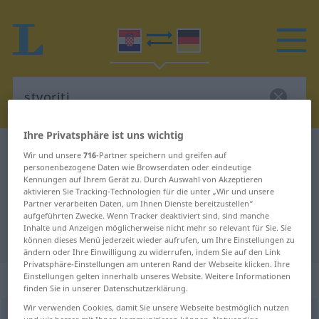
Ihre Privatsphäre ist uns wichtig
Kroatisch-Deutsch Wörterbuch
stvoriti
Wir und unsere
716
-Partner speichern und greifen auf
personenbezogene Daten wie Browserdaten oder eindeutige
Kroatisch-Deutsch Übersetzung für
Kennungen auf Ihrem Gerät zu. Durch Auswahl von Akzeptieren
aktivieren Sie Tracking-Technologien für die unter „Wir und unsere
"stvoriti"
Partner verarbeiten Daten, um Ihnen Dienste bereitzustellen“
aufgeführten Zwecke. Wenn Tracker deaktiviert sind, sind manche
Inhalte und Anzeigen möglicherweise nicht mehr so relevant für Sie. Sie
"stvoriti" Deutsch Übersetzung
können dieses Menü jederzeit wieder aufrufen, um Ihre Einstellungen zu
ändern oder Ihre Einwilligung zu widerrufen, indem Sie auf den Link
Privatsphäre-Einstellungen am unteren Rand der Webseite klicken. Ihre
„stvoriti“
Einstellungen gelten innerhalb unseres Website. Weitere Informationen
finden Sie in unserer Datenschutzerklärung.
Wir verwenden Cookies, damit Sie unsere Webseite bestmöglich nutzen
stvoriti
<
stvoren
>
(
stvarati
)