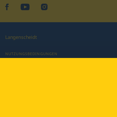
facebook
YouTube
Instagram
Langenscheidt
NUTZUNGSBEDINGUNGEN
DATENSCHUTZBESTIMMUNGEN
IMPRESSUM
PRIVATSPHÄRE-EINSTELLUNGEN
LATEINWÖRTERBUCH MIT CODE
Copyright © 2026 PONS Langenscheidt GmbH, Alle Rechte
vorbehalten.