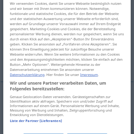
Wir verwenden Cookies, damit Sie unsere Webseite bestmöglich nutzen
zati
)
und wir besser mit Ihnen kommunizieren können. Notwendige,
funktionale und statistische Cookies, die für den Betrieb der Webseite
Übersicht aller Übersetzungen
und der statistischen Auswertung unserer Webseite erforderlich sind,
werden auf Grundlage unserer Vorauswahl immer auf Ihrem Endgerät
(Für mehr Details die Übersetzung anklicken/antippen)
gespeichert. Marketing-Cookies und Cookies, die der Bereitstellung
personalisierter Werbung dienen, werden nur gespeichert, wenn Sie uns
zusammenziehen, zusammenschnüren,
durch einen Klick auf den „Akzeptieren“-Button Ihr Einverständnis
geben. Klicken Sie ansonsten auf „Fortfahren ohne Akzeptieren“. Sie
einschnüren, einklemmen
können Ihre Einwilligung jederzeit für zukünftige Besuche unserer
Webseite widerrufen. Wenn Sie weitere Informationen zu den Cookies
und den Anpassungsmöglichkeiten möchten, klicken Sie einfach auf den
zusammenpressen, zusammenbeißen,
Button „Mehr Optionen“. Weitergehende Hinweise zu der
anziehen, einschränken
Datenverarbeitung entnehmen Sie ansonsten unserer
Datenschutzerklärung
. Hier finden Sie unser
Impressum
.
Wir und unsere Partner verarbeiten Daten, um
Folgendes bereitzustellen:
Genaue Geolocation-Daten verwenden. Geräteeigenschaften zur
zusammenziehen
,
zusammenschnüren
stegnuti
Identifikation aktiv abfragen. Speichern von und/oder Zugriff auf
Informationen auf einem Gerät. Personalisierte Werbung und Inhalte,
Messung von Werbung und Inhalten, Zielgruppenforschung und
einschnüren
stegnuti
Entwicklung von Dienstleistungen.
Liste der Partner (Lieferanten)
zusammenpressen
stegnuti