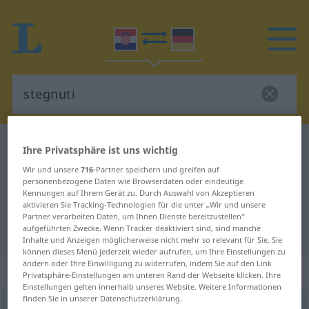
Kroatisch-Deutsch Wörterbuch
stegnuti
Ihre Privatsphäre ist uns wichtig
Kroatisch-Deutsch Übersetzung für
Wir und unsere
716
-Partner speichern und greifen auf
personenbezogene Daten wie Browserdaten oder eindeutige
"stegnuti"
Kennungen auf Ihrem Gerät zu. Durch Auswahl von Akzeptieren
aktivieren Sie Tracking-Technologien für die unter „Wir und unsere
Partner verarbeiten Daten, um Ihnen Dienste bereitzustellen“
"stegnuti" Deutsch Übersetzung
aufgeführten Zwecke. Wenn Tracker deaktiviert sind, sind manche
Inhalte und Anzeigen möglicherweise nicht mehr so relevant für Sie. Sie
können dieses Menü jederzeit wieder aufrufen, um Ihre Einstellungen zu
ändern oder Ihre Einwilligung zu widerrufen, indem Sie auf den Link
„stegnuti“
Privatsphäre-Einstellungen am unteren Rand der Webseite klicken. Ihre
Einstellungen gelten innerhalb unseres Website. Weitere Informationen
finden Sie in unserer Datenschutzerklärung.
stegnuti
<
-gnem
;
imp
stegni
;
-gnuo
, -gao
, -gla
;
-gnut
>
(
-