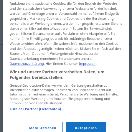
funktionale und statistische Cookies, die für den Betrieb der Webseite
und der statistischen Auswertung unserer Webseite erforderlich sind,
Übersicht aller Übersetzungen
werden auf Grundlage unserer Vorauswahl immer auf Ihrem Endgerät
(Für mehr Details die Übersetzung anklicken/antippen)
gespeichert. Marketing-Cookies und Cookies, die der Bereitstellung
personalisierter Werbung dienen, werden nur gespeichert, wenn Sie uns
durch einen Klick auf den „Akzeptieren“-Button Ihr Einverständnis
Glas-Flasche
geben. Klicken Sie ansonsten auf „Fortfahren ohne Akzeptieren“. Sie
können Ihre Einwilligung jederzeit für zukünftige Besuche unserer
Webseite widerrufen. Wenn Sie weitere Informationen zu den Cookies
und den Anpassungsmöglichkeiten möchten, klicken Sie einfach auf den
Button „Mehr Optionen“. Weitergehende Hinweise zu der
Datenverarbeitung entnehmen Sie ansonsten unserer
(Glas-)Flasche
f
staklenka
Datenschutzerklärung
. Hier finden Sie unser
Impressum
.
Wir und unsere Partner verarbeiten Daten, um
Folgendes bereitzustellen:
Genaue Geolocation-Daten verwenden. Geräteeigenschaften zur
Identifikation aktiv abfragen. Speichern von und/oder Zugriff auf
Informationen auf einem Gerät. Personalisierte Werbung und Inhalte,
Messung von Werbung und Inhalten, Zielgruppenforschung und
Entwicklung von Dienstleistungen.
Liste der Partner (Lieferanten)
Mehr Optionen
Akzeptieren