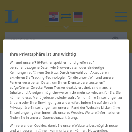
Ihre Privatsphäre ist uns wichtig
Kroatisch-Deutsch Wörterbuch
staklenka
Wir und unsere
716
-Partner speichern und greifen auf
personenbezogene Daten wie Browserdaten oder eindeutige
Kroatisch-Deutsch Übersetzung für
Kennungen auf Ihrem Gerät zu. Durch Auswahl von Akzeptieren
aktivieren Sie Tracking-Technologien für die unter „Wir und unsere
"staklenka"
Partner verarbeiten Daten, um Ihnen Dienste bereitzustellen“
aufgeführten Zwecke. Wenn Tracker deaktiviert sind, sind manche
Inhalte und Anzeigen möglicherweise nicht mehr so relevant für Sie. Sie
"staklenka" Deutsch Übersetzung
können dieses Menü jederzeit wieder aufrufen, um Ihre Einstellungen zu
ändern oder Ihre Einwilligung zu widerrufen, indem Sie auf den Link
Privatsphäre-Einstellungen am unteren Rand der Webseite klicken. Ihre
Einstellungen gelten innerhalb unseres Website. Weitere Informationen
„staklenka“
finden Sie in unserer Datenschutzerklärung.
Wir verwenden Cookies, damit Sie unsere Webseite bestmöglich nutzen
und wir besser mit Ihnen kommunizieren können. Notwendige,
staklenka