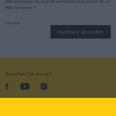
Bitte bestätigen Sie, dass Sie ein Mensch sind, indem Sie ein
Häkchen setzen.*
*Pflichtfeld
Feedback absenden
Besuchen Sie uns auf:
facebook
YouTube
Instagram