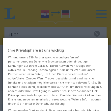
Ihre Privatsphäre ist uns wichtig
Kroatisch-Deutsch Wörterbuch
spor
Wir und unsere
716
-Partner speichern und greifen auf
Kroatisch-Deutsch Übersetzung für
personenbezogene Daten wie Browserdaten oder eindeutige
Kennungen auf Ihrem Gerät zu. Durch Auswahl von Akzeptieren
"spor"
aktivieren Sie Tracking-Technologien für die unter „Wir und unsere
Partner verarbeiten Daten, um Ihnen Dienste bereitzustellen“
aufgeführten Zwecke. Wenn Tracker deaktiviert sind, sind manche
"spor" Deutsch Übersetzung
Inhalte und Anzeigen möglicherweise nicht mehr so relevant für Sie. Sie
können dieses Menü jederzeit wieder aufrufen, um Ihre Einstellungen zu
ändern oder Ihre Einwilligung zu widerrufen, indem Sie auf den Link
Privatsphäre-Einstellungen am unteren Rand der Webseite klicken. Ihre
„spor“
: pridjev
Einstellungen gelten innerhalb unseres Website. Weitere Informationen
finden Sie in unserer Datenschutzerklärung.
spor
adj
Wir verwenden Cookies, damit Sie unsere Webseite bestmöglich nutzen