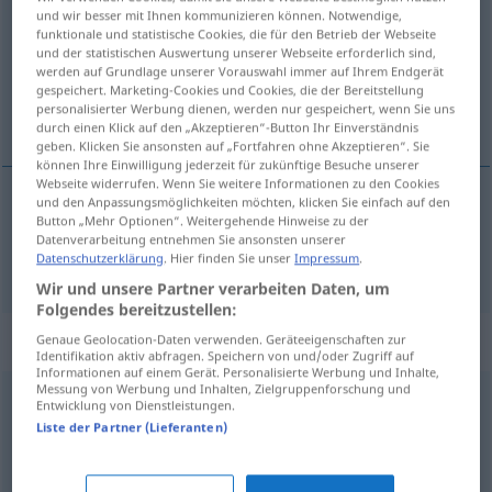
und wir besser mit Ihnen kommunizieren können. Notwendige,
funktionale und statistische Cookies, die für den Betrieb der Webseite
Übersicht aller Übersetzungen
und der statistischen Auswertung unserer Webseite erforderlich sind,
(Für mehr Details die Übersetzung anklicken/antippen)
werden auf Grundlage unserer Vorauswahl immer auf Ihrem Endgerät
gespeichert. Marketing-Cookies und Cookies, die der Bereitstellung
personalisierter Werbung dienen, werden nur gespeichert, wenn Sie uns
langsam, träge, gemächlich
durch einen Klick auf den „Akzeptieren“-Button Ihr Einverständnis
geben. Klicken Sie ansonsten auf „Fortfahren ohne Akzeptieren“. Sie
können Ihre Einwilligung jederzeit für zukünftige Besuche unserer
Webseite widerrufen. Wenn Sie weitere Informationen zu den Cookies
und den Anpassungsmöglichkeiten möchten, klicken Sie einfach auf den
Button „Mehr Optionen“. Weitergehende Hinweise zu der
langsam
,
träge
,
gemächlich
spor
Datenverarbeitung entnehmen Sie ansonsten unserer
Datenschutzerklärung
. Hier finden Sie unser
Impressum
.
Wir und unsere Partner verarbeiten Daten, um
Folgendes bereitzustellen:
„spor“
: imenica
Genaue Geolocation-Daten verwenden. Geräteeigenschaften zur
Identifikation aktiv abfragen. Speichern von und/oder Zugriff auf
Informationen auf einem Gerät. Personalisierte Werbung und Inhalte,
Messung von Werbung und Inhalten, Zielgruppenforschung und
spor
subst
Entwicklung von Dienstleistungen.
Liste der Partner (Lieferanten)
Übersicht aller Übersetzungen
(Für mehr Details die Übersetzung anklicken/antippen)