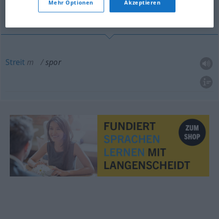
Mehr Optionen
Akzeptieren
Streit
Streit
m
spor