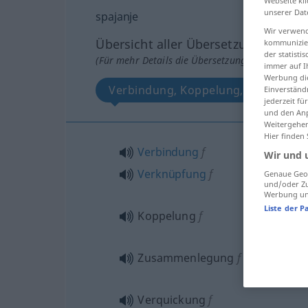
Webseite kli
unserer Dat
spajanje
Wir verwend
Übersicht aller Übersetzungen
kommunizier
der statist
(Für mehr Details die Übersetzung anklicken/an
immer auf I
Werbung die
Verbindung, Koppelung, Zusammen
Einverständ
jederzeit f
und den Anp
Weitergehen
Hier finden
Verbindung
f
Wir und 
Verknüpfung
f
Genaue Geol
und/oder Zu
Werbung und
Liste der P
Koppelung
f
Zusammenlegung
f
Verquickung
f