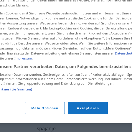
cken. Ihre Einstellungen gelten innerhalb unseres Website. Weitere Informationen fin
enschutzerklärung.
en Cookies, damit Sie unsere Webseite bestmöglich nutzen und wir besser mit Ihnen
en können. Notwendige, funktionale und statistische Cookies, die für den Betrieb d
ischen Auswertung unserer Webseite erforderlich sind, werden auf Grundlage unserer
tippen)
hrem Endgerät gespeichert. Marketing-Cookies und Cookies, die der Bereitstellung per
nen, werden nur gespeichert, wenn Sie uns durch einen Klick auf den „Akzeptieren“-
legung, Verknüpfung
Verquickung
nis geben. Klicken Sie ansonsten auf „Fortfahren ohne Akzeptieren“. Sie können Ihre 
ür zukünftige Besuche unserer Webseite widerrufen. Wenn Sie weitere Informationen 
assungsmöglichkeiten möchten, klicken Sie einfach auf den Button „Mehr Optionen“
de Hinweise zu der Datenverarbeitung entnehmen Sie ansonsten unserer
Datenschut
 Sie unser
Impressum
.
spajanje
unsere Partner verarbeiten Daten, um Folgendes bereitzustellen:
ocation-Daten verwenden. Geräteeigenschaften zur Identifikation aktiv abfragen. Sp
griff auf Informationen auf einem Gerät. Personalisierte Werbung und Inhalte, Mes
 Inhalten, Zielgruppenforschung und Entwicklung von Dienstleistungen.
artner (Lieferanten)
spajanje
Mehr Optionen
Akzeptieren
spajanje
spajanje