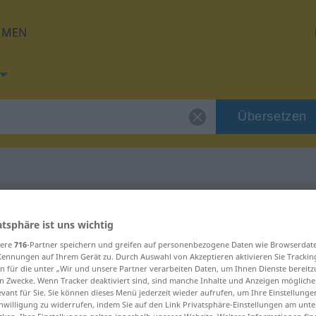
HMEN
Übersetzen
 für "spajanje"
atsphäre ist uns wichtig
sere
716
-Partner speichern und greifen auf personenbezogene Daten wie Browserdat
ng
Kennungen auf Ihrem Gerät zu. Durch Auswahl von Akzeptieren aktivieren Sie Trackin
n für die unter „Wir und unsere Partner verarbeiten Daten, um Ihnen Dienste bereitz
n Zwecke. Wenn Tracker deaktiviert sind, sind manche Inhalte und Anzeigen mögliche
evant für Sie. Sie können dieses Menü jederzeit wieder aufrufen, um Ihre Einstellung
inwilligung zu widerrufen, indem Sie auf den Link Privatsphäre-Einstellungen am unt