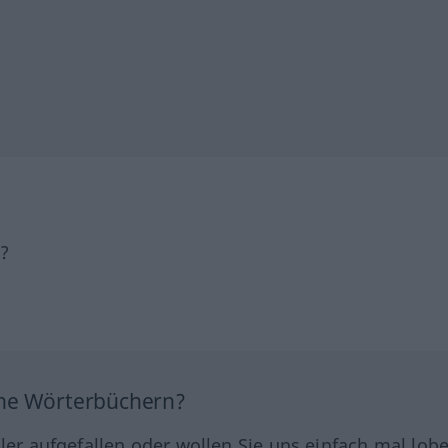
h?
ine Wörterbüchern?
hler aufgefallen oder wollen Sie uns einfach mal lob