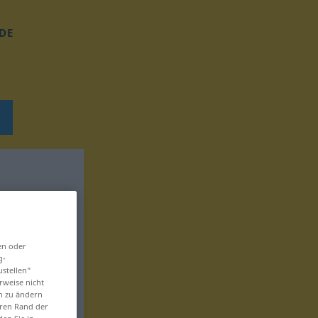
DE
en oder
g-
ustellen“
rweise nicht
en zu ändern
eren Rand der