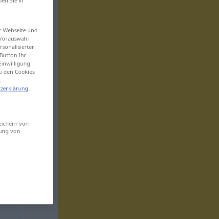
den Sie in
er Webseite und
 Vorauswahl
sonalisierter
Button Ihr
Einwilligung
zu den Cookies
.
zerklärung
.
eichern von
sung von