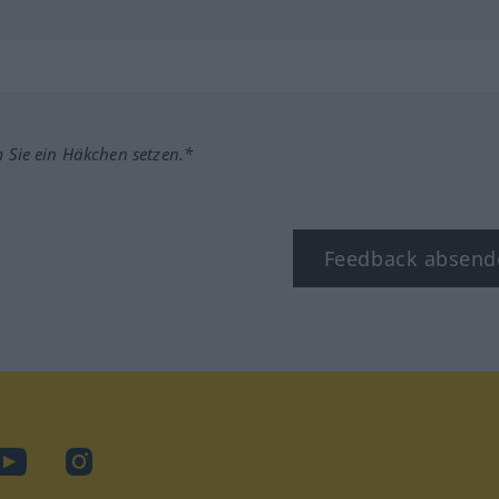
m Sie ein Häkchen setzen.*
Feedback absend
ook
YouTube
Instagram