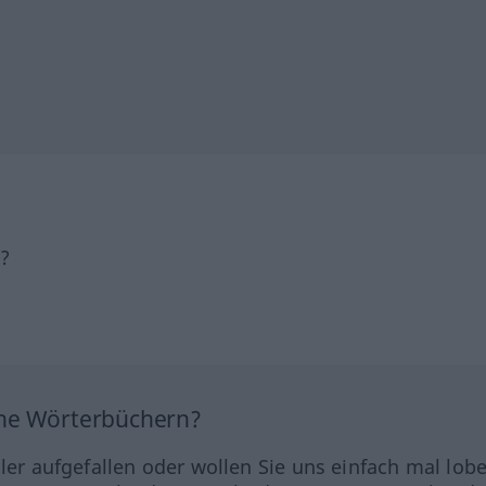
h?
ine Wörterbüchern?
hler aufgefallen oder wollen Sie uns einfach mal lob