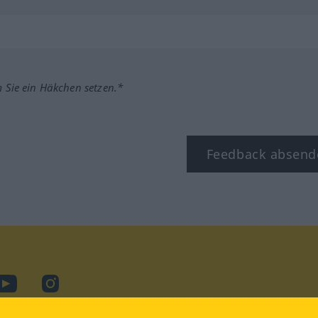
m Sie ein Häkchen setzen.*
Feedback absend
ook
YouTube
Instagram