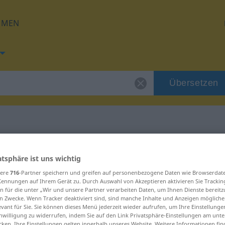
HMEN
Übersetzen
g für "smjer"
atsphäre ist uns wichtig
sere
716
-Partner speichern und greifen auf personenbezogene Daten wie Browserdat
Kennungen auf Ihrem Gerät zu. Durch Auswahl von Akzeptieren aktivieren Sie Trackin
n für die unter „Wir und unsere Partner verarbeiten Daten, um Ihnen Dienste bereitz
n Zwecke. Wenn Tracker deaktiviert sind, sind manche Inhalte und Anzeigen mögliche
evant für Sie. Sie können dieses Menü jederzeit wieder aufrufen, um Ihre Einstellung
inwilligung zu widerrufen, indem Sie auf den Link Privatsphäre-Einstellungen am unt
cken. Ihre Einstellungen gelten innerhalb unseres Website. Weitere Informationen fin