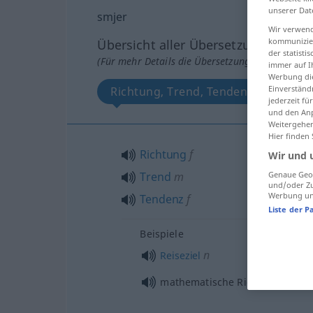
unserer Dat
smjer
Wir verwend
kommunizier
Übersicht aller Übersetzungen
der statist
(Für mehr Details die Übersetzung anklicken/an
immer auf I
Werbung die
Einverständ
Richtung, Trend, Tendenz
jederzeit f
und den Anp
Weitergehen
Hier finden
Richtung
f
Wir und 
Genaue Geol
Trend
m
und/oder Zu
Werbung und
Tendenz
f
Liste der P
Beispiele
n
Reiseziel
mathematische Richtung