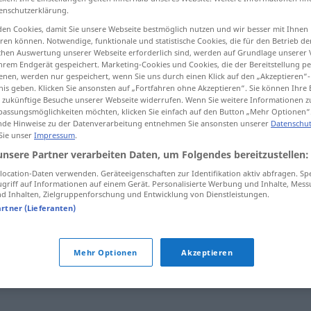
enschutzerklärung.
en Cookies, damit Sie unsere Webseite bestmöglich nutzen und wir besser mit Ihnen
en können. Notwendige, funktionale und statistische Cookies, die für den Betrieb d
ischen Auswertung unserer Webseite erforderlich sind, werden auf Grundlage unserer
tippen)
hrem Endgerät gespeichert. Marketing-Cookies und Cookies, die der Bereitstellung per
nen, werden nur gespeichert, wenn Sie uns durch einen Klick auf den „Akzeptieren“-
nis geben. Klicken Sie ansonsten auf „Fortfahren ohne Akzeptieren“. Sie können Ihre 
ür zukünftige Besuche unserer Webseite widerrufen. Wenn Sie weitere Informationen 
assungsmöglichkeiten möchten, klicken Sie einfach auf den Button „Mehr Optionen“
de Hinweise zu der Datenverarbeitung entnehmen Sie ansonsten unserer
Datenschut
 Sie unser
Impressum
.
smjer
unsere Partner verarbeiten Daten, um Folgendes bereitzustellen:
ocation-Daten verwenden. Geräteeigenschaften zur Identifikation aktiv abfragen. Sp
griff auf Informationen auf einem Gerät. Personalisierte Werbung und Inhalte, Mes
 Inhalten, Zielgruppenforschung und Entwicklung von Dienstleistungen.
artner (Lieferanten)
smjer puta
Mehr Optionen
Akzeptieren
matematički
smjer
škola