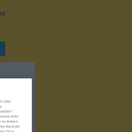
DE
en oder
g-
ustellen“
rweise nicht
en zu ändern
eren Rand der
den Sie in