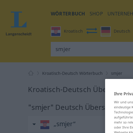
WÖRTERBUCH
SHOP
UNTERNE
Kroatisch
Deutsch
Kroatisch-Deutsch Wörterbuch
smjer
Kroatisch-Deutsch Übersetzun
Ihre Priv
Wir und un
"smjer" Deutsch Übersetzung
eindeutige 
Technologie
aufgeführte
„smjer“
mehr so rel
oder Ihre E
Webseite kli