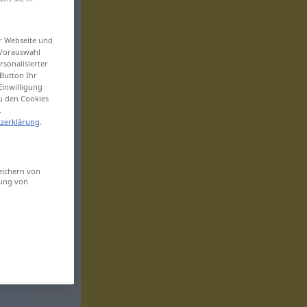
er Webseite und
 Vorauswahl
sonalisierter
Button Ihr
Einwilligung
zu den Cookies
.
zerklärung
.
eichern von
sung von