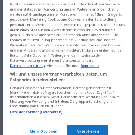
funktionale und statistische Cookies, die für den Betrieb der Webseite
und der statistischen Auswertung unserer Webseite erforderlich sind,
Übersicht aller Übersetzungen
werden auf Grundlage unserer Vorauswahl immer auf Ihrem Endgerät
(Für mehr Details die Übersetzung anklicken/antippen)
gespeichert. Marketing-Cookies und Cookies, die der Bereitstellung
personalisierter Werbung dienen, werden nur gespeichert, wenn Sie uns
durch einen Klick auf den „Akzeptieren“-Button Ihr Einverständnis
Nebenarm, Zapfen
geben. Klicken Sie ansonsten auf „Fortfahren ohne Akzeptieren“. Sie
können Ihre Einwilligung jederzeit für zukünftige Besuche unserer
Webseite widerrufen. Wenn Sie weitere Informationen zu den Cookies
und den Anpassungsmöglichkeiten möchten, klicken Sie einfach auf den
Button „Mehr Optionen“. Weitergehende Hinweise zu der
Datenverarbeitung entnehmen Sie ansonsten unserer
Nebenarm
m
rukavac
Datenschutzerklärung
. Hier finden Sie unser
Impressum
.
Wir und unsere Partner verarbeiten Daten, um
Zapfen
m
rukavac
TECH
Folgendes bereitzustellen:
Genaue Geolocation-Daten verwenden. Geräteeigenschaften zur
Identifikation aktiv abfragen. Speichern von und/oder Zugriff auf
Informationen auf einem Gerät. Personalisierte Werbung und Inhalte,
Messung von Werbung und Inhalten, Zielgruppenforschung und
Entwicklung von Dienstleistungen.
Liste der Partner (Lieferanten)
Mehr Optionen
Akzeptieren