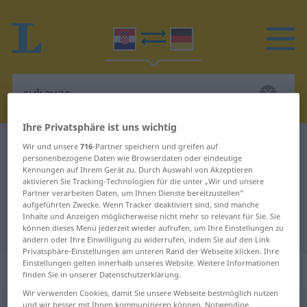
Ihre Privatsphäre ist uns wichtig
Kroatisch-Deutsch Wörterbuch
rukavac
Wir und unsere
716
-Partner speichern und greifen auf
personenbezogene Daten wie Browserdaten oder eindeutige
Kroatisch-Deutsch Übersetzung für
Kennungen auf Ihrem Gerät zu. Durch Auswahl von Akzeptieren
aktivieren Sie Tracking-Technologien für die unter „Wir und unsere
"rukavac"
Partner verarbeiten Daten, um Ihnen Dienste bereitzustellen“
aufgeführten Zwecke. Wenn Tracker deaktiviert sind, sind manche
Inhalte und Anzeigen möglicherweise nicht mehr so relevant für Sie. Sie
"rukavac" Deutsch Übersetzung
können dieses Menü jederzeit wieder aufrufen, um Ihre Einstellungen zu
ändern oder Ihre Einwilligung zu widerrufen, indem Sie auf den Link
Privatsphäre-Einstellungen am unteren Rand der Webseite klicken. Ihre
Einstellungen gelten innerhalb unseres Website. Weitere Informationen
„rukavac“
finden Sie in unserer Datenschutzerklärung.
Wir verwenden Cookies, damit Sie unsere Webseite bestmöglich nutzen
rukavac
und wir besser mit Ihnen kommunizieren können. Notwendige,
<
-vca
>