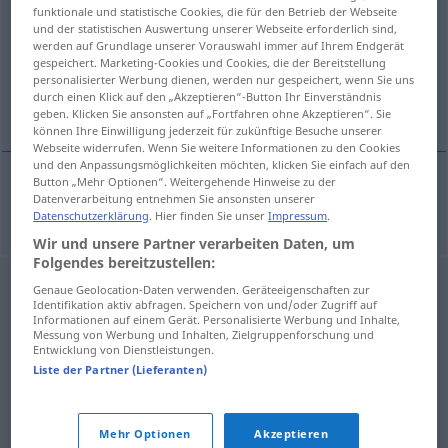
funktionale und statistische Cookies, die für den Betrieb der Webseite
und der statistischen Auswertung unserer Webseite erforderlich sind,
Übersicht aller Übersetzungen
werden auf Grundlage unserer Vorauswahl immer auf Ihrem Endgerät
(Für mehr Details die Übersetzung anklicken/antippen)
gespeichert. Marketing-Cookies und Cookies, die der Bereitstellung
personalisierter Werbung dienen, werden nur gespeichert, wenn Sie uns
durch einen Klick auf den „Akzeptieren“-Button Ihr Einverständnis
sich abrackern
geben. Klicken Sie ansonsten auf „Fortfahren ohne Akzeptieren“. Sie
können Ihre Einwilligung jederzeit für zukünftige Besuche unserer
Webseite widerrufen. Wenn Sie weitere Informationen zu den Cookies
und den Anpassungsmöglichkeiten möchten, klicken Sie einfach auf den
Button „Mehr Optionen“. Weitergehende Hinweise zu der
Datenverarbeitung entnehmen Sie ansonsten unserer
sich
abrackern
rintati
Datenschutzerklärung
. Hier finden Sie unser
Impressum
.
Wir und unsere Partner verarbeiten Daten, um
Folgendes bereitzustellen:
Genaue Geolocation-Daten verwenden. Geräteeigenschaften zur
Identifikation aktiv abfragen. Speichern von und/oder Zugriff auf
Informationen auf einem Gerät. Personalisierte Werbung und Inhalte,
Messung von Werbung und Inhalten, Zielgruppenforschung und
Entwicklung von Dienstleistungen.
Liste der Partner (Lieferanten)
Mehr Optionen
Akzeptieren