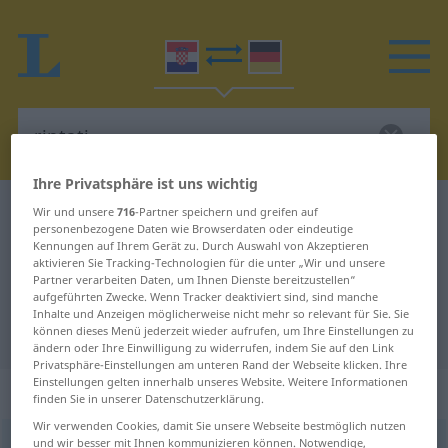
Ihre Privatsphäre ist uns wichtig
Kroatisch-Deutsch Wörterbuch
rintati
Wir und unsere
716
-Partner speichern und greifen auf
personenbezogene Daten wie Browserdaten oder eindeutige
Kroatisch-Deutsch Übersetzung für
Kennungen auf Ihrem Gerät zu. Durch Auswahl von Akzeptieren
aktivieren Sie Tracking-Technologien für die unter „Wir und unsere
"rintati"
Partner verarbeiten Daten, um Ihnen Dienste bereitzustellen“
aufgeführten Zwecke. Wenn Tracker deaktiviert sind, sind manche
Inhalte und Anzeigen möglicherweise nicht mehr so relevant für Sie. Sie
"rintati" Deutsch Übersetzung
können dieses Menü jederzeit wieder aufrufen, um Ihre Einstellungen zu
ändern oder Ihre Einwilligung zu widerrufen, indem Sie auf den Link
Privatsphäre-Einstellungen am unteren Rand der Webseite klicken. Ihre
Einstellungen gelten innerhalb unseres Website. Weitere Informationen
„rintati“
finden Sie in unserer Datenschutzerklärung.
Wir verwenden Cookies, damit Sie unsere Webseite bestmöglich nutzen
und wir besser mit Ihnen kommunizieren können. Notwendige,
rintati