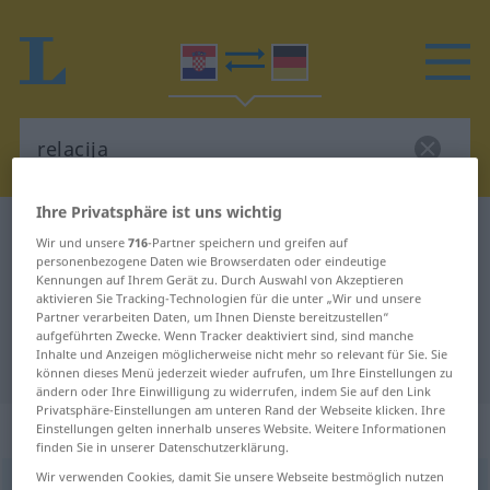
Ihre Privatsphäre ist uns wichtig
Kroatisch-Deutsch Wörterbuch
relacija
Wir und unsere
716
-Partner speichern und greifen auf
Kroatisch-Deutsch Übersetzung für
personenbezogene Daten wie Browserdaten oder eindeutige
Kennungen auf Ihrem Gerät zu. Durch Auswahl von Akzeptieren
"relacija"
aktivieren Sie Tracking-Technologien für die unter „Wir und unsere
Partner verarbeiten Daten, um Ihnen Dienste bereitzustellen“
aufgeführten Zwecke. Wenn Tracker deaktiviert sind, sind manche
Inhalte und Anzeigen möglicherweise nicht mehr so relevant für Sie. Sie
"relacija" Deutsch Übersetzung
können dieses Menü jederzeit wieder aufrufen, um Ihre Einstellungen zu
ändern oder Ihre Einwilligung zu widerrufen, indem Sie auf den Link
Privatsphäre-Einstellungen am unteren Rand der Webseite klicken. Ihre
„relacija“
Einstellungen gelten innerhalb unseres Website. Weitere Informationen
finden Sie in unserer Datenschutzerklärung.
Wir verwenden Cookies, damit Sie unsere Webseite bestmöglich nutzen
relacija