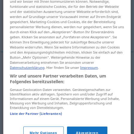
und wir besser mit Ihnen kommunizieren können. Notwendige,
funktionale und statistische Cookies, die für den Betrieb der Webseite
Übersicht aller Übersetzungen
und der statistischen Auswertung unserer Webseite erforderlich sind,
werden auf Grundlage unserer Vorauswahl immer auf Ihrem Endgerät
(Für mehr Details die Übersetzung anklicken/antippen)
gespeichert. Marketing-Cookies und Cookies, die der Bereitstellung
personalisierter Werbung dienen, werden nur gespeichert, wenn Sie uns
Relation, Verhältnis, Entfernung, Strecke,
durch einen Klick auf den „Akzeptieren“-Button Ihr Einverständnis
Abstand
geben. Klicken Sie ansonsten auf „Fortfahren ohne Akzeptieren“. Sie
können Ihre Einwilligung jederzeit für zukünftige Besuche unserer
Webseite widerrufen. Wenn Sie weitere Informationen zu den Cookies
und den Anpassungsmöglichkeiten möchten, klicken Sie einfach auf den
Button „Mehr Optionen“. Weitergehende Hinweise zu der
Datenverarbeitung entnehmen Sie ansonsten unserer
Datenschutzerklärung
. Hier finden Sie unser
Impressum
.
Relation
f
relacija
Wir und unsere Partner verarbeiten Daten, um
Folgendes bereitzustellen:
Verhältnis
n
relacija
Genaue Geolocation-Daten verwenden. Geräteeigenschaften zur
Identifikation aktiv abfragen. Speichern von und/oder Zugriff auf
Entfernung
f
relacija
Informationen auf einem Gerät. Personalisierte Werbung und Inhalte,
Messung von Werbung und Inhalten, Zielgruppenforschung und
Entwicklung von Dienstleistungen.
Strecke
f
relacija
Liste der Partner (Lieferanten)
Abstand
m
relacija
Mehr Optionen
Akzeptieren