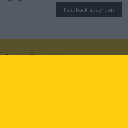
*Pflichtfeld
Feedback absenden
Besuchen Sie uns auf:
facebook
YouTube
Instagram
Langenscheidt
NUTZUNGSBEDINGUNGEN