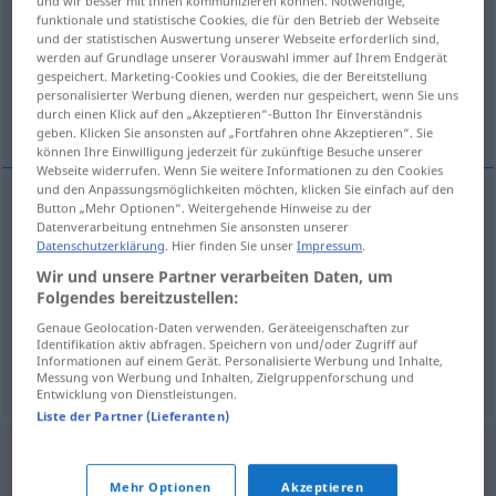
und wir besser mit Ihnen kommunizieren können. Notwendige,
funktionale und statistische Cookies, die für den Betrieb der Webseite
Übersicht aller Übersetzungen
und der statistischen Auswertung unserer Webseite erforderlich sind,
werden auf Grundlage unserer Vorauswahl immer auf Ihrem Endgerät
(Für mehr Details die Übersetzung anklicken/antippen)
gespeichert. Marketing-Cookies und Cookies, die der Bereitstellung
personalisierter Werbung dienen, werden nur gespeichert, wenn Sie uns
trennen, absondern, spalten
durch einen Klick auf den „Akzeptieren“-Button Ihr Einverständnis
geben. Klicken Sie ansonsten auf „Fortfahren ohne Akzeptieren“. Sie
können Ihre Einwilligung jederzeit für zukünftige Besuche unserer
Webseite widerrufen. Wenn Sie weitere Informationen zu den Cookies
und den Anpassungsmöglichkeiten möchten, klicken Sie einfach auf den
Button „Mehr Optionen“. Weitergehende Hinweise zu der
Datenverarbeitung entnehmen Sie ansonsten unserer
trennen
razdvajati
Datenschutzerklärung
. Hier finden Sie unser
Impressum
.
Wir und unsere Partner verarbeiten Daten, um
absondern
razdvajati
Folgendes bereitzustellen:
Genaue Geolocation-Daten verwenden. Geräteeigenschaften zur
spalten
razdvajati
Identifikation aktiv abfragen. Speichern von und/oder Zugriff auf
Informationen auf einem Gerät. Personalisierte Werbung und Inhalte,
Messung von Werbung und Inhalten, Zielgruppenforschung und
Entwicklung von Dienstleistungen.
Liste der Partner (Lieferanten)
Mehr Optionen
Akzeptieren