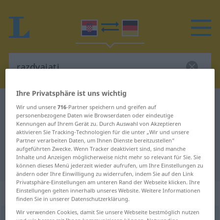
Ihre Privatsphäre ist uns wichtig
Kroatisch-Deutsch Wörterbuch
razdvajati
Wir und unsere
716
-Partner speichern und greifen auf
personenbezogene Daten wie Browserdaten oder eindeutige
Kroatisch-Deutsch Übersetzung für
Kennungen auf Ihrem Gerät zu. Durch Auswahl von Akzeptieren
aktivieren Sie Tracking-Technologien für die unter „Wir und unsere
"razdvajati"
Partner verarbeiten Daten, um Ihnen Dienste bereitzustellen“
aufgeführten Zwecke. Wenn Tracker deaktiviert sind, sind manche
Inhalte und Anzeigen möglicherweise nicht mehr so relevant für Sie. Sie
"razdvajati" Deutsch Übersetzung
können dieses Menü jederzeit wieder aufrufen, um Ihre Einstellungen zu
ändern oder Ihre Einwilligung zu widerrufen, indem Sie auf den Link
Privatsphäre-Einstellungen am unteren Rand der Webseite klicken. Ihre
„razdvajati“
Einstellungen gelten innerhalb unseres Website. Weitere Informationen
finden Sie in unserer Datenschutzerklärung.
Wir verwenden Cookies, damit Sie unsere Webseite bestmöglich nutzen
razdvajati
(
-dvojiti
)