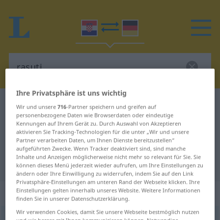
Ihre Privatsphäre ist uns wichtig
Kroatisch-Deutsch Wörterbuch
rasuti
Wir und unsere
716
-Partner speichern und greifen auf
personenbezogene Daten wie Browserdaten oder eindeutige
Kroatisch-Deutsch Übersetzung für
Kennungen auf Ihrem Gerät zu. Durch Auswahl von Akzeptieren
aktivieren Sie Tracking-Technologien für die unter „Wir und unsere
"rasuti"
Partner verarbeiten Daten, um Ihnen Dienste bereitzustellen“
aufgeführten Zwecke. Wenn Tracker deaktiviert sind, sind manche
Inhalte und Anzeigen möglicherweise nicht mehr so relevant für Sie. Sie
"rasuti" Deutsch Übersetzung
können dieses Menü jederzeit wieder aufrufen, um Ihre Einstellungen zu
ändern oder Ihre Einwilligung zu widerrufen, indem Sie auf den Link
Privatsphäre-Einstellungen am unteren Rand der Webseite klicken. Ihre
„rasuti“
Einstellungen gelten innerhalb unseres Website. Weitere Informationen
finden Sie in unserer Datenschutzerklärung.
Wir verwenden Cookies, damit Sie unsere Webseite bestmöglich nutzen
rasuti
<
-spem
;
-suo
;
-ula
;
-sut
>
(
-sipati
)
und wir besser mit Ihnen kommunizieren können. Notwendige,