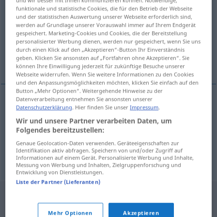
funktionale und statistische Cookies, die für den Betrieb der Webseite
Übersicht aller Übersetzungen
und der statistischen Auswertung unserer Webseite erforderlich sind,
werden auf Grundlage unserer Vorauswahl immer auf Ihrem Endgerät
(Für mehr Details die Übersetzung anklicken/antippen)
gespeichert. Marketing-Cookies und Cookies, die der Bereitstellung
personalisierter Werbung dienen, werden nur gespeichert, wenn Sie uns
zerstreuen, verstreuen, verschwenden,
durch einen Klick auf den „Akzeptieren“-Button Ihr Einverständnis
geben. Klicken Sie ansonsten auf „Fortfahren ohne Akzeptieren“. Sie
verschütten
können Ihre Einwilligung jederzeit für zukünftige Besuche unserer
Webseite widerrufen. Wenn Sie weitere Informationen zu den Cookies
und den Anpassungsmöglichkeiten möchten, klicken Sie einfach auf den
Button „Mehr Optionen“. Weitergehende Hinweise zu der
Datenverarbeitung entnehmen Sie ansonsten unserer
Datenschutzerklärung
. Hier finden Sie unser
Impressum
.
zerstreuen
, verstreuen
rasuti
Wir und unsere Partner verarbeiten Daten, um
Folgendes bereitzustellen:
verschwenden
rasuti
novac
Genaue Geolocation-Daten verwenden. Geräteeigenschaften zur
Identifikation aktiv abfragen. Speichern von und/oder Zugriff auf
verschütten
rasuti
tekućinu
Informationen auf einem Gerät. Personalisierte Werbung und Inhalte,
Messung von Werbung und Inhalten, Zielgruppenforschung und
Entwicklung von Dienstleistungen.
Liste der Partner (Lieferanten)
Mehr Optionen
Akzeptieren